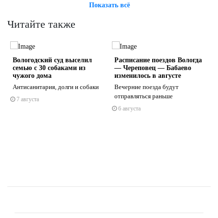
Показать всё
Читайте также
Вологодский суд выселил
Расписание поездов Вологда
семью с 30 собаками из
— Череповец — Бабаево
чужого дома
изменилось в августе
Антисанитария, долги и собаки
Вечерние поезда будут
отправляться раньше
7 августа
s
ne
6 августа