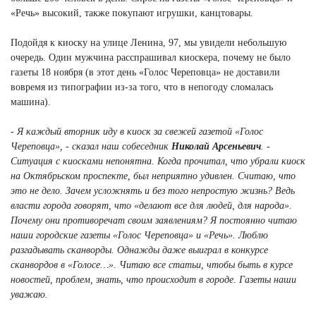
«Речь» высокий, также покупают игрушки, канцтовары.
Подойдя к киоску на улице Ленина, 97, мы увидели небольшую
очередь. Один мужчина расспрашивал киоскера, почему не было
газеты 18 ноября (в этот день «Голос Череповца» не доставили
вовремя из типографии из-за того, что в непогоду сломалась
машина).
- Я каждый вторник иду в киоск за свежей газетой «Голос
Череповца», - сказал наш собеседник
Николай Арсеньевич
. -
Ситуация с киосками непонятна. Когда прочитал, что убрали киоск
на Октябрьском проспекте, был неприятно удивлен. Считаю, что
это не дело. Зачем усложнять и без того непростую жизнь? Ведь
власти города говорят, что «делают все для людей, для народа».
Почему они противоречат своим заявлениям? Я постоянно читаю
наши городские газеты «Голос Череповца» и «Речь». Люблю
разгадывать сканворды. Однажды даже выиграл в конкурсе
сканвордов в «Голосе…». Читаю все статьи, чтобы быть в курсе
новостей, проблем, знать, что происходит в городе. Газеты наши
уважаю.