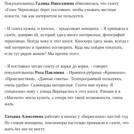
Покупательница
Галина Николаевна
обмолвилась, что газету
«Голос Череповца» берет постоянно, чтобы узнавать местные
новости, так как интернетом не пользуется.
- И газета нужна, и киоски, - продолжает женщина. - Я привыкла к
газете, доверяю ей, историй здесь много интересных, фотографий
череповчан. Всегда хожу в этот киоск. Киоскера здесь знаю, всегда с
ней интересно и приятно поговорить. Куда мы пойдем покупать,
если тут рядом живем? Мы против этого.
- Я постоянно читаю газету от корки до корки, - говорит
покупательница
Роза Павловна
. - Нравятся рубрики «Криминал»,
«Происшествия», «Дачные советы». Телепрограммой пользуюсь,
очень удобно. Сканворды интересные. Газета мне нужна. Я
специально хожу с улицы Верещагина в этот киоск. Раньше и в
«Магните» могла купить, а теперь нет такой возможности, очень
жаль.
Татьяна Алексеевна
работает в киоске у «Бирюсинки» шестой год.
По словам женщины, пенсионеры настолько привыкли к газете, что
жить без нее не могут.