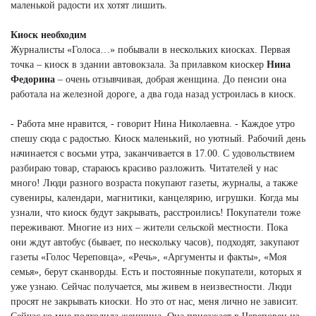
маленькой радости их хотят лишить.
Киоск необходим
Журналисты «Голоса…» побывали в нескольких киосках. Первая
точка – киоск в здании автовокзала. За прилавком киоскер
Нина
Федорина
– очень отзывчивая, добрая женщина. До пенсии она
работала на железной дороге, а два года назад устроилась в киоск.
- Работа мне нравится, - говорит
Нина Николаевна. - Каждое утро
спешу сюда с радостью. Киоск маленький, но уютный. Рабочий день
начинается с восьми утра, заканчивается в 17.00. С удовольствием
разбираю товар, стараюсь красиво разложить. Читателей у нас
много! Люди разного возраста покупают газеты, журналы, а также
сувениры, календари, магнитики, канцелярию, игрушки. Когда мы
узнали, что киоск будут закрывать, расстроились! Покупатели тоже
переживают. Многие из них – жители сельской местности. Пока
они ждут автобус (бывает, по нескольку часов), подходят, закупают
газеты «Голос Череповца», «Речь», «Аргументы и факты», «Моя
семья», берут сканворды. Есть и постоянные покупатели, которых я
уже узнаю. Сейчас получается, мы живем в неизвестности. Люди
просят не закрывать киоски. Но это от нас, меня лично не зависит.