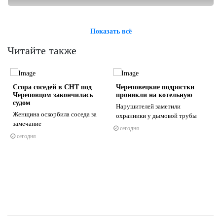
Показать всё
Читайте также
Ссора соседей в СНТ под
Череповецкие подростки
Череповцом закончилась
проникли на котельную
судом
Нарушителей заметили
Женщина оскорбила соседа за
охранники у дымовой трубы
замечание
сегодня
s
ne
сегодня