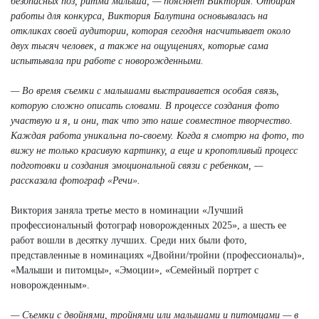
безопасных поз, ритма малыша, — поясняет Виктория. Отбирая
работы для конкурса, Виктория Балутина основывалась на
откликах своей аудитории, которая сегодня насчитывает около
двух тысяч человек, а также на ощущениях, которые сама
испытывала при работе с новорожденными.
— Во время съемки с малышами выстраивается особая связь,
которую сложно описать словами. В процессе создания фото
участвую и я, и они, так что это наше совместное творчество.
Каждая работа уникальна по-своему. Когда я смотрю на фото, то
вижу не только красивую картинку, а еще и кропотливый процесс
подготовки и создания эмоциональной связи с ребенком, —
рассказала фотограф «Речи».
Виктория заняла третье место в номинации «Лучший
профессиональный фотограф новорожденных 2025», а шесть ее
работ вошли в десятку лучших. Среди них были фото,
представленные в номинациях «Двойни/тройни (профессионалы)»,
«Малыши и питомцы», «Эмоции», «Семейный портрет с
новорожденным».
— Съемки с двойнями, тройнями или малышами и питомцами — в