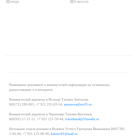
вчера
6 августа
s
ne
Размещение рекламной и коммерческой информации на телеканалах,
радиостанциях и в интернете.
Коммерческий директор в Вологде Татьяна Антонова
8(8172) 280-003, +7 921 235-03-54,
antonova@ers35.ru
Коммерческий директор в Череповце Татьяна Крохмаль
8(8202) 57-11-11, +7 921 121-59-44,
tvkrohmal@35media.ru
Начальник отдела рекламы в Великом Устюге Екатерина Вьюжанина 8(81738)
2-04-44, +7 921 125-06-40,
katrinv81@mail.ru