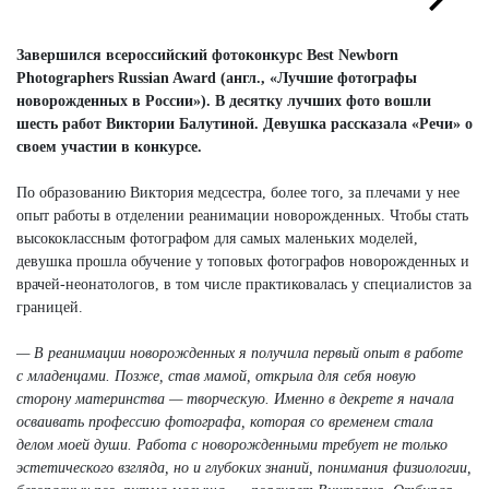
Next
Next
Завершился всероссийский фотоконкурс Best Newborn
Photographers Russian Award (англ., «Лучшие фотографы
новорожденных в России»). В десятку лучших фото вошли
шесть работ Виктории Балутиной. Девушка рассказала «Речи» о
своем участии в конкурсе.
По образованию Виктория медсестра, более того, за плечами у нее
опыт работы в отделении реанимации новорожденных. Чтобы стать
высококлассным фотографом для самых маленьких моделей,
девушка прошла обучение у топовых фотографов новорожденных и
врачей-неонатологов, в том числе практиковалась у специалистов за
границей.
— В реанимации новорожденных я получила первый опыт в работе
с младенцами. Позже, став мамой, открыла для себя новую
сторону материнства — творческую. Именно в декрете я начала
осваивать профессию фотографа, которая со временем стала
делом моей души. Работа с новорожденными требует не только
эстетического взгляда, но и глубоких знаний, понимания физиологии,