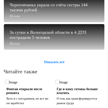
Череповчанка украла со счёта сестры 144
тысячи рублей
вчера
За сутки в Вологодской области в 4 ДТП
пострадали 5 человек
вчера
Показать всё
Читайте также
о
Фонтан открыли после
Где и кому готовы больше
ремонта
платить
Хоть и с опозданием, но все же
О том, как трансформируется
он заработал
рынок труда