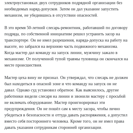
электроустановках двух сотрудников подрядной организации без
необходимых наряд-допусков. Затем он дал указание запустить
механизм, не убедившись в отсутствии опасностей.
В это время 50-летний слесарь-ремонтник, работавший по договору
подряда, по собственной инициативе решил устранить засор на
транспортере. Он не имел разрешения, наряда-допуска на работу на
высоте, но забрался на верхнюю часть подвижного механизма.
Когда мастер дал команду на запуск линии, мужчину зажало в
механизме. От полученной тупой травмы туловища он скончался на
месте происшествия.
Мастер цеха вину не признал. Он утверждал, что слесарь не должен
был находиться в опасной зоне и что команду на запуск он не
давал. Однако суд установил обратное. Как выяснилось, другие
работники видели слесаря на линии и звонили мастеру с просьбой
не включать оборудование. Мастер проигнорировал эти
предупреждения. Он не пошёл сам к месту засора, чтобы лично
убедиться в безопасности и оттуда давать распоряжения, а допустил
вместо себя постороннего человека. Кроме того, он не имел права
давать указания сотрудникам сторонней организации.