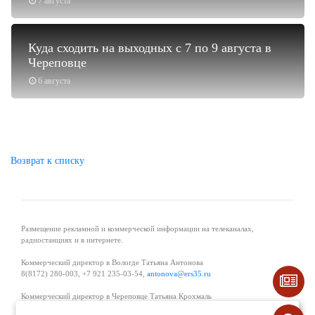
7 августа
Куда сходить на выходных с 7 по 9 августа в
Череповце
6 августа
Возврат к списку
Размещение рекламной и коммерческой информации на телеканалах,
радиостанциях и в интернете.
Коммерческий директор в Вологде Татьяна Антонова
8(8172) 280-003, +7 921 235-03-54,
antonova@ers35.ru
Коммерческий директор в Череповце Татьяна Крохмаль
8(8202) 57-11-11, +7 921 121-59-44,
tvkrohmal@35media.ru