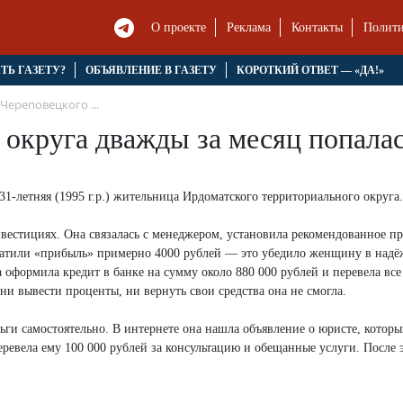
О проекте
Реклама
Контакты
Полити
ЯТЬ ГАЗЕТУ?
ОБЪЯВЛЕНИЕ В ГАЗЕТУ
КОРОТКИЙ ОТВЕТ — «ДА!»
Череповецкого ...
округа дважды за месяц попала
-летняя (1995 г.р.) жительница Ирдоматского территориального округа.
нвестициях. Она связалась с менеджером, установила рекомендованное 
латили «прибыль» примерно 4000 рублей — это убедило женщину в над
 оформила кредит в банке на сумму около 880 000 рублей и перевела все
и вывести проценты, ни вернуть свои средства она не смогла.
ьги самостоятельно. В интернете она нашла объявление о юристе, котор
ревела ему 100 000 рублей за консультацию и обещанные услуги. После 