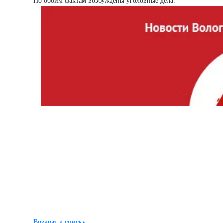
По обоим фактам возбуждены уголовные дела.
Возврат к списку