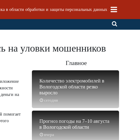
ка в области обработки и защиты персональных данных
сь на уловки мошенников
Главное
Количество электромобилей в
приложение
Вологодской области резко
ёжности
выросло
 деньги на
сегодня
ый помогает
этого
Прогноз погоды на 7–10 августа
в Вологодской области
вчера