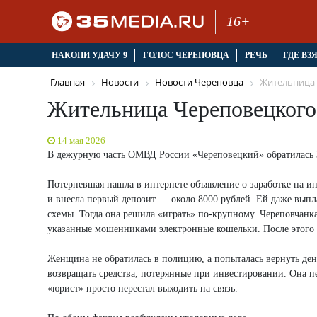
16+
НАКОПИ УДАЧУ 9
ГОЛОС ЧЕРЕПОВЦА
РЕЧЬ
ГДЕ ВЗ
Главная
Новости
Новости Череповца
Жительница 
Жительница Череповецкого 
14 мая 2026
В дежурную часть ОМВД России «Череповецкий» обратилась 31
Потерпевшая нашла в интернете объявление о заработке на и
и внесла первый депозит — около 8000 рублей. Ей даже вып
схемы. Тогда она решила «играть» по-крупному. Череповчанка
указанные мошенниками электронные кошельки. После этого н
Женщина не обратилась в полицию, а попыталась вернуть ден
возвращать средства, потерянные при инвестировании. Она пе
«юрист» просто перестал выходить на связь.