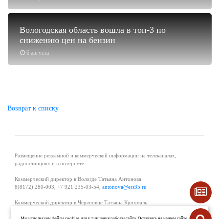
Вологодская область вошла в топ-3 по
снижению цен на бензин
6 августа
Возврат к списку
Размещение рекламной и коммерческой информации на телеканалах,
радиостанциях и в интернете.
Коммерческий директор в Вологде Татьяна Антонова
8(8172) 280-003, +7 921 235-03-54,
antonova@ers35.ru
Коммерческий директор в Череповце Татьяна Крохмаль
8(8202) 57-11-11, +7 921 121-59-44,
tvkrohmal@35media.ru
Мы используем файлы cookies для улучшения работы сайта. Оставаясь на нашем сайте, вы