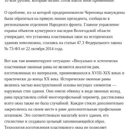
10 млн рублей, которым бизнес готов найти иное применение.
О проблеме, из-за которой предприниматели Череповца вынуждены
были обратиться на прямую линию президента, сообщили в
региональном отделении Народного фронта. Главное управление
охраны объектов культурного наследия Вологодской области
утверждает, что установка пластиковых окон на исторических
зданиях невозможна, ссылаясь на статью 47.3 Федерального закона
№ 73-ФЗ от 22 октября 2014 года.
Вот как там комментируют ситуацию: «Визуально и эстетически
пластиковые оконные рамы не являются аналогом рам,
изготовленных из материалов, применявшихся в XVIII-XIX веках и
практически до конца XX века. Исторические оконные рамы
являлись частью конструктивной основы несущих элементов —
наружных стен здания. Они имели обвязку в виде оконных колод,
рама представляла собой многопрофильный периметр, расстекловка
всего окна также не была случайной. Каждое стекло дополнительно
закреплялось на своем месте в раме дополнительным профильным
штапиком. Это соответствовало масштабу всего здания, его
стилистике и создавало цельный запоминающийся образ.
Технология изготовления пластикового окна не позволяет