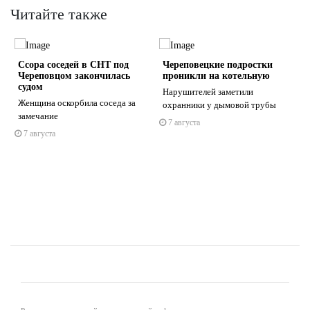
Читайте также
Ссора соседей в СНТ под
Череповецкие подростки
Череповцом закончилась
проникли на котельную
судом
Нарушителей заметили
Женщина оскорбила соседа за
охранники у дымовой трубы
замечание
7 августа
s
ne
7 августа