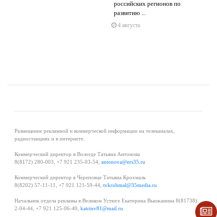
s
ne
российских регионов по
развитию ...
4 августа
Размещение рекламной и коммерческой информации на телеканалах,
радиостанциях и в интернете.
Коммерческий директор в Вологде Татьяна Антонова
8(8172) 280-003, +7 921 235-03-54,
antonova@ers35.ru
Коммерческий директор в Череповце Татьяна Крохмаль
8(8202) 57-11-11, +7 921 121-59-44,
tvkrohmal@35media.ru
Начальник отдела рекламы в Великом Устюге Екатерина Вьюжанина 8(81738)
2-04-44, +7 921 125-06-40,
katrinv81@mail.ru