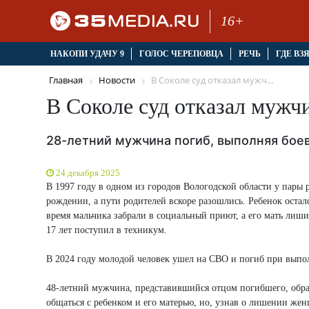
16+
НАКОПИ УДАЧУ 9
ГОЛОС ЧЕРЕПОВЦА
РЕЧЬ
ГДЕ ВЗ
Главная
Новости
В Соколе суд отказал мужч...
В Соколе суд отказал мужч
28-летний мужчина погиб, выполняя бое
24 декабря 2025
В 1997 году в одном из городов Вологодской области у пары 
рождении, а пути родителей вскоре разошлись. Ребенок осталс
время мальчика забрали в социальный приют, а его мать лиши
17 лет поступил в техникум.
В 2024 году молодой человек ушел на СВО и погиб при выпол
48-летний мужчина, представившийся отцом погибшего, обрати
общаться с ребенком и его матерью, но, узнав о лишении же