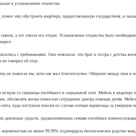
казали в установлении отцовства.
 помог ему обустроить квартиру, предоставленную государством, и оказ
 сыном, а тот считал его отцом. Установление отцовства было необходим
 верил.
гласились с требованиями. Они пояснили, что брат и сестра с детства жил
а не говорил об отце.
истец не помогал им, хотя сам жил благополучно. Общение между ним и 
 истцом со страницы погибшего в социальной сети. Мебель в квартиру 
ции, обставлять жилье помогали сотрудники центра помощи детям. Мебел
счета, куда поступала пенсия по случаю потери кормильца за умершую м
нии денежных средств, предназначенных семьям погибших военнослужащ
 с вероятностью не менее 99,99% подтвердила биологическое родство меж