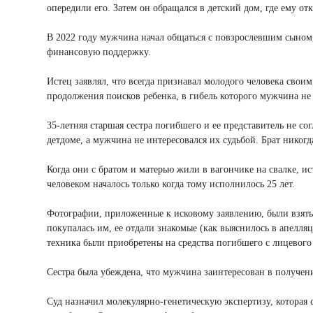
опередили его. Затем он обращался в детский дом, где ему от
В 2022 году мужчина начал общаться с повзрослевшим сыном,
финансовую поддержку.
Истец заявлял, что всегда признавал молодого человека своим
продолжения поисков ребенка, в гибель которого мужчина не
35-летняя старшая сестра погибшего и ее представитель не со
детдоме, а мужчина не интересовался их судьбой. Брат никогд
Когда они с братом и матерью жили в вагончике на свалке, 
человеком началось только когда тому исполнилось 25 лет.
Фотографии, приложенные к исковому заявлению, были взяты
покупалась им, ее отдали знакомые (как выяснилось в апелля
техника были приобретены на средства погибшего с лицевого 
Сестра была убеждена, что мужчина заинтересован в получе
Суд назначил молекулярно-генетическую экспертизу, которая