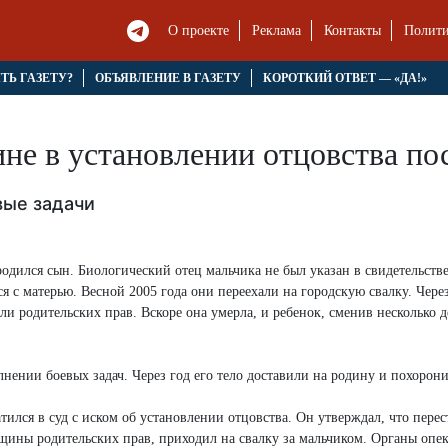
О проекте
Реклама
Контакты
Полити
ЯТЬ ГАЗЕТУ?
ОБЪЯВЛЕНИЕ В ГАЗЕТУ
КОРОТКИЙ ОТВЕТ — «ДА!»
ине в установлении отцовства по
вые задачи
родился сын. Биологический отец мальчика не был указан в свидетельстве
я с матерью. Весной 2005 года они переехали на городскую свалку. Чере
ли родительских прав. Вскоре она умерла, и ребенок, сменив несколько д
нении боевых задач. Через год его тело доставили на родину и похорон
лся в суд с иском об установлении отцовства. Он утверждал, что перес
нщины родительских прав, приходил на свалку за мальчиком. Органы опе