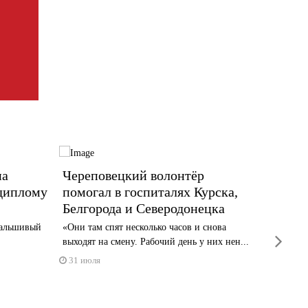
на
Череповецкий волонтёр
В Вож
 диплому
помогал в госпиталях Курска,
насле
Белгорода и Северодонецка
млн р
фальшивый
«Они там спят несколько часов и снова
Сын лесо
next
выходят на смену. Рабочий день у них нен...
29 июл
31 июля