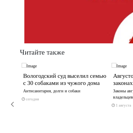
Читайте также
уд
Вологодский суд выселил семью
Августо
травму
с 30 собаками из чужого дома
законах
Антисанитария, долги и собаки
Законы авг
владельцев
 рублей
сегодня
Previous
1 августа