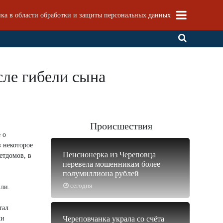
ка в области обработки и защиты персональных данных
сле гибели сына
Происшествия
 о
з некоторое
Пенсионерка из Череповца
етдомов, в
перевела мошенникам более
полумиллиона рублей
сегодня
или.
тал
ки
Череповчанка украла со счёта