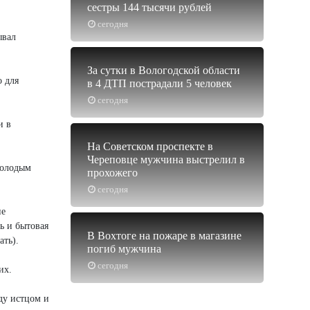
сестры 144 тысячи рублей
сегодня
ывал
За сутки в Вологодской области
о для
в 4 ДТП пострадали 5 человек
сегодня
и в
На Советском проспекте в
Череповце мужчина выстрелил в
молодым
прохожего
сегодня
не
ь и бытовая
В Вохтоге на пожаре в магазине
ать).
погиб мужчина
сегодня
их.
ду истцом и