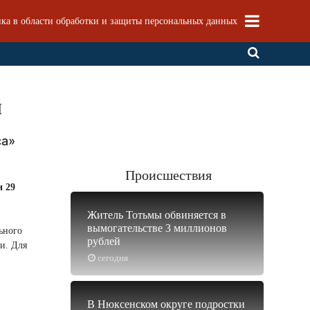
ка в области обработки и защиты персональных данных
й
са»
Происшествия
и 29
Житель Тотьмы обвиняется в
вымогательстве 3 миллионов
ьного
рублей
и. Для
сегодня
В Нюксенском округе подростки