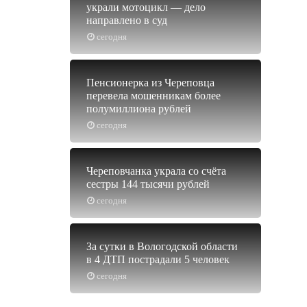
украли мотоцикл — дело
направлено в суд
сегодня
Пенсионерка из Череповца
перевела мошенникам более
полумиллиона рублей
сегодня
Череповчанка украла со счёта
сестры 144 тысячи рублей
сегодня
За сутки в Вологодской области
в 4 ДТП пострадали 5 человек
сегодня