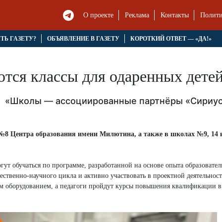
О проекте
Реклама
Контакты
Полити
ЯТЬ ГАЗЕТУ?
ОБЪЯВЛЕНИЕ В ГАЗЕТУ
КОРОТКИЙ ОТВЕТ — «ДА!»
тся классы для одаренных дете
та «Школы — ассоциированные партнёры «Сириу
 №8 Центра образования имени Милютина, а также в школах №9, 14 
гут обучаться по программе, разработанной на основе опыта образовател
ественно-научного цикла и активно участвовать в проектной деятельност
м оборудованием, а педагоги пройдут курсы повышения квалификации в