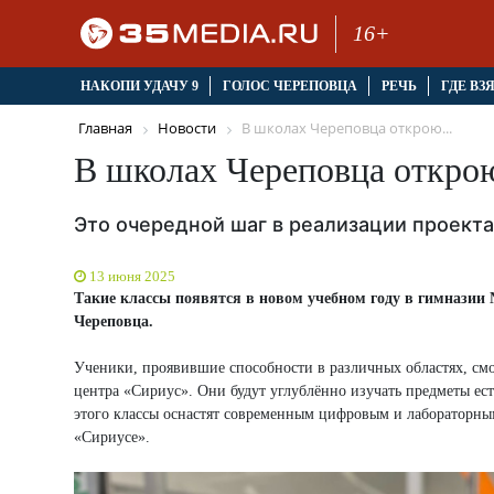
16+
НАКОПИ УДАЧУ 9
ГОЛОС ЧЕРЕПОВЦА
РЕЧЬ
ГДЕ ВЗ
Главная
Новости
В школах Череповца открою...
В школах Череповца открою
Это очередной шаг в реализации проек
13 июня 2025
Такие классы появятся в новом учебном году в гимназии
Череповца.
Ученики, проявившие способности в различных областях, смо
центра «Сириус». Они будут углублённо изучать предметы ест
этого классы оснастят современным цифровым и лабораторны
«Сириусе».