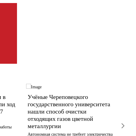
 в
Учёные Череповецкого
Фонд 
ли ход
государственного университета
Управ
7
нашли способ очистки
запус
отходящих газов цветной
интен
next
металлургии
старш
работы
Автономная система не требует электричества
Лето с п