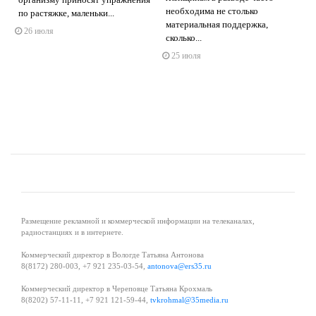
необходима не столько
по растяжке, маленьки...
материальная поддержка,
26 июля
s
ne
сколько...
25 июля
Размещение рекламной и коммерческой информации на телеканалах,
радиостанциях и в интернете.
Коммерческий директор в Вологде Татьяна Антонова
8(8172) 280-003, +7 921 235-03-54,
antonova@ers35.ru
Коммерческий директор в Череповце Татьяна Крохмаль
8(8202) 57-11-11, +7 921 121-59-44,
tvkrohmal@35media.ru