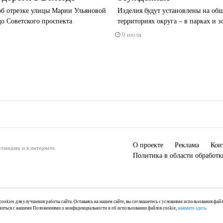
об отрезке улицы Марии Ульяновой
Изделия будут установлены на об
до Советского проспекта
территориях округа – в парках и зо
9 июля
О проекте
Реклама
Кон
танциях и в интернете.
Политика в области обработ
ookies для улучшения работы сайта. Оставаясь на нашем сайте, вы соглашаетесь с условиями использования фай
миться с нашими Положениями о конфиденциальности и об использовании файлов cookie,
нажмите здесь
.
) 2-04-44, +7 921 125-06-