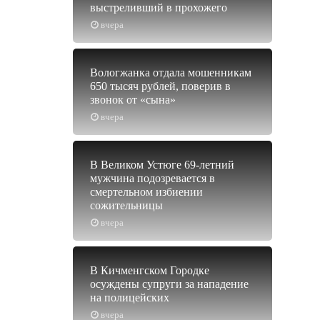
выстреливший в прохожего
вчера
Вологжанка отдала мошенникам
650 тысяч рублей, поверив в
звонок от «сына»
вчера
В Великом Устюге 69-летний
мужчина подозревается в
смертельном избиении
сожительницы
вчера
В Кичменгском Городке
осуждены супруги за нападение
на полицейских
вчера