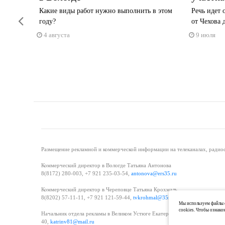
Какие виды работ нужно выполнить в этом
Речь идет 
Previous
году?
от Чехова 
4 августа
9 июля
Размещение рекламной и коммерческой информации на телеканалах, радиос
Коммерческий директор в Вологде Татьяна Антонова
8(8172) 280-003, +7 921 235-03-54,
antonova@ers35.ru
Коммерческий директор в Череповце Татьяна Крохмаль
8(8202) 57-11-11, +7 921 121-59-44,
tvkrohmal@35media.ru
Мы используем файлы c
cookies. Чтобы ознако
Начальник отдела рекламы в Великом Устюге Екатерина Вьюжанина 8(81738
40,
katrinv81@mail.ru