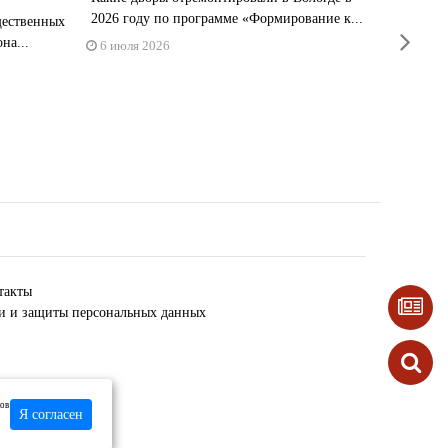
2026 году по программе «Формирование к...
щественных
18 мая 
next
на...
6 июля 2026
такты
ки и защиты персональных данных
лов
Я согласен