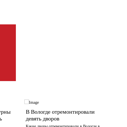
урны
В Вологде отремонтировали
В Вол
ь
девять дворов
отклю
Какие дворы отремонтировали в Вологде в
В списке