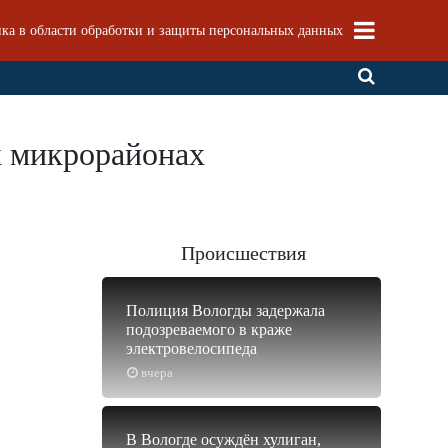
ка в области обработки и защиты персональных данных
х микрорайонах
Происшествия
Полиция Вологды задержала
подозреваемого в краже
электровелосипеда
вчера
В Вологде осуждён хулиган,