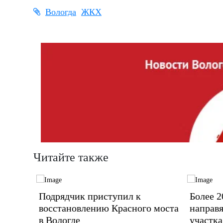
Вологда
ЖКХ
Читайте также
щения
Подрядчик приступил к
Более 2
восстановлению Красного моста
направя
в Вологде
участка
вие