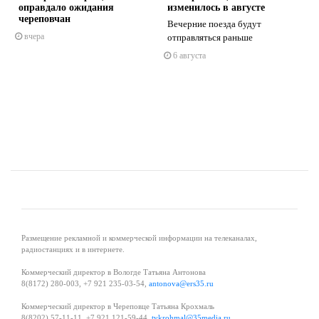
оправдало ожидания
изменилось в августе
череповчан
Вечерние поезда будут
вчера
отправляться раньше
s
ne
6 августа
Размещение рекламной и коммерческой информации на телеканалах,
радиостанциях и в интернете.
Коммерческий директор в Вологде Татьяна Антонова
8(8172) 280-003, +7 921 235-03-54,
antonova@ers35.ru
Коммерческий директор в Череповце Татьяна Крохмаль
8(8202) 57-11-11, +7 921 121-59-44,
tvkrohmal@35media.ru