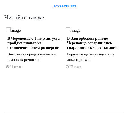
Показать всё
Читайте также
В Череповце с 1 по 5 августа
В Заягорбском районе
пройдут плановые
Череповца завершились
отключения электроэнергии
гидравлические испытания
Энергетики предупреждают о
Горячая вода возвращается в
плановых ремонтах
дома горожан
s
ne
31 июля
27 июля