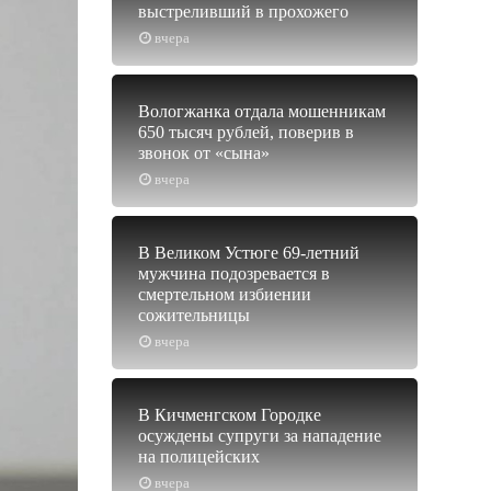
выстреливший в прохожего
вчера
Вологжанка отдала мошенникам
650 тысяч рублей, поверив в
звонок от «сына»
вчера
В Великом Устюге 69-летний
мужчина подозревается в
смертельном избиении
сожительницы
вчера
В Кичменгском Городке
осуждены супруги за нападение
на полицейских
вчера