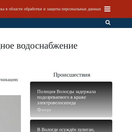
ка в области обработки и защиты персональных данных
одное водоснабжение
Происшествия
муникациях
Полиция Вологды задержала
подозреваемого в краже
электровелосипеда
вчера
В Вологде осуждён хулиган,