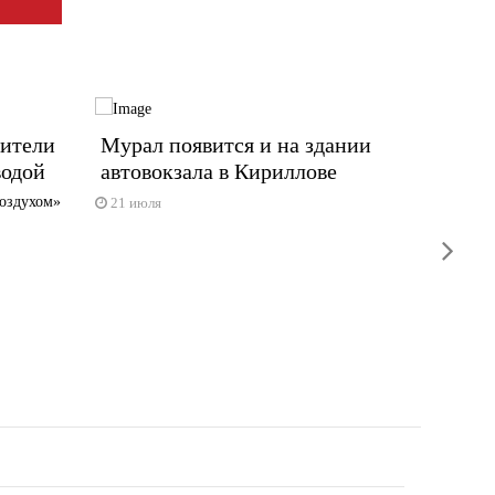
жители
Мурал появится и на здании
Бедна
водой
автовокзала в Кириллове
Скульпт
воздухом»
21 июля
15 июл
next