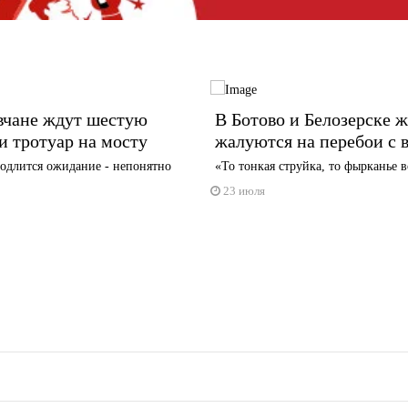
вчане ждут шестую
В Ботово и Белозерске 
и тротуар на мосту
жалуются на перебои с 
одлится ожидание - непонятно
«То тонкая струйка, то фырканье 
23 июля