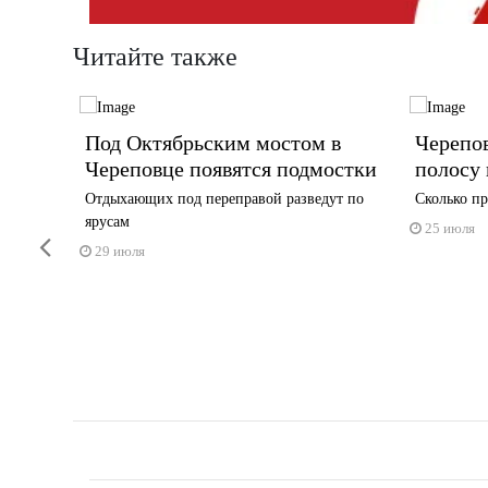
Читайте также
Под Октябрьским мостом в
Черепо
тва в
Череповце появятся подмостки
полосу 
Отдыхающих под переправой разведут по
Сколько пр
ярусам
25 июля
Previous
29 июля
ба