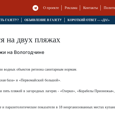
О проекте
Реклама
Контакты
Полити
ЯТЬ ГАЗЕТУ?
ОБЪЯВЛЕНИЕ В ГАЗЕТУ
КОРОТКИЙ ОТВЕТ — «ДА!»
я на двух пляжах
жи на Вологодчине
вии водных объектов региона санитарным нормам.
жная база» и «Первомайский большой».
и пять пляжей в загородных лагерях - «Озерки», «Корабелы Прионежья»,
е и паразитологические показатели в 18 неорганизованных местах купан