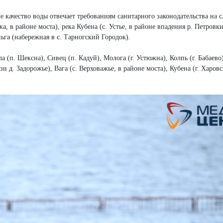
е качество воды отвечает требованиям санитарного законодательства на
а, в районе моста), река Кубена (с. Устье, в районе впадения р. Петровки
ьга (набережная в с. Тарногский Городок).
а (п. Шексна), Сивец (п. Кадуй), Молога (г. Устюжна), Колпь (г. Бабаево
зи д. Задорожье), Вага (с. Верховажье, в районе моста), Кубена (г. Харовс