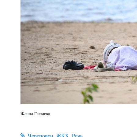
Жанна Газзаева.
Череповец
ЖКХ
Речь