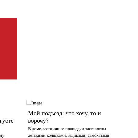
Мой подъезд: что хочу, то и
«Перв
густе
ворочу?
мою с
В доме лестничные площадки заставлены
Вспомин
ану
детскими колясками, ящиками, самокатами
нашими 