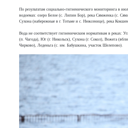
По результатам социально-гигиенического мониторинга в июл
водоемах: озеро Белое (с. Липин Бор), река Сямженка (с. Сямж
Сухона (набережные в г. Тотьме и с. Нюксенице), река Кокшен
Вода не соответствует гигиеническим нормативам в реках: Угл
(п. Чагода), Юг (г. Никольск), Сухона (г. Сокол), Вожега (вбли
Чирково), Леденьга (с. им. Бабушкина, участок Шелепово).