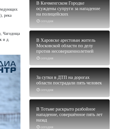
В Кичменгском Городке
осуждены супруги за нападение
 следующих
на полицейских
), река
сегодня
), Чагодоща
к и д.
В Харовске арестован житель
Московской области по делу
против несовершеннолетней
сегодня
За сутки в ДТП на дорогах
области пострадали пять человек
сегодня
В Тотьме раскрыто разбойное
нападение, совершённое пять лет
назад
сегодня