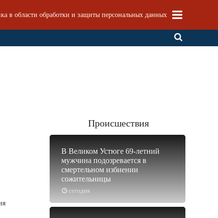
ка в области обработки и защиты персональных данных
Происшествия
В Великом Устюге 69-летний
мужчина подозревается в
смертельном избиении
сожительницы
сегодня
ия