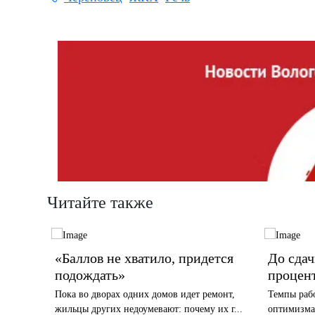
Читайте также
в
«Баллов не хватило, придется
До сдач
остки
подождать»
процен
ут по
Пока во дворах одних домов идет ремонт,
Темпы рабо
жильцы других недоумевают: почему их г...
оптимизма