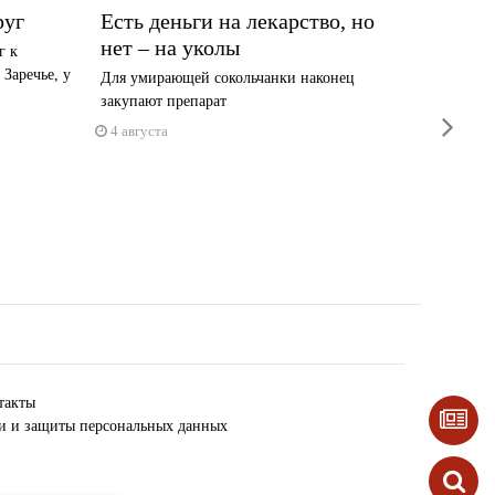
руг
Есть деньги на лекарство, но
Увезл
нет – на уколы
инфар
г к
Заречье, у
Для умирающей сокольчанки наконец
За прош
закупают препарат
профила
next
тысяча ..
4 августа
4 авгус
такты
ки и защиты персональных данных