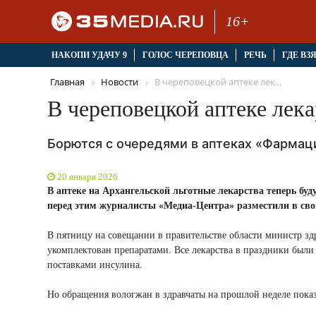
16+
НАКОПИ УДАЧУ 9
ГОЛОС ЧЕРЕПОВЦА
РЕЧЬ
ГДЕ ВЗ
Главная
Новости
В череповецкой аптеке лек...
В череповецкой аптеке лека
Борются с очередями в аптеках «Фармац
20 января 2026
В аптеке на Архангельской льготные лекарства теперь буду
перед этим журналисты «Медиа-Центра» разместили в свои
В пятницу на совещании в правительстве области министр з
укомплектован препаратами. Все лекарства в праздники были 
поставками инсулина.
Но обращения вологжан в здравчаты на прошлой неделе показа