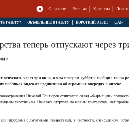
О проекте
Реклама
Контакты
Полити
ЯТЬ ГАЗЕТУ?
ОБЪЯВЛЕНИЕ В ГАЗЕТУ
КОРОТКИЙ ОТВЕТ — «ДА!»
рства теперь отпускают через тр
ии»
т отпускать через три окна, о чем вечером субботы сообщил глава ре
х пабликах видео от подписчика об огромных очередях в аптеке.
дравоохранения Николай Гонтюрев отчитался: склад «Фармации» полност
выданы льготникам. Началась отгрузка по новым контрактам, нет пробле
ли: проблема с льготными лекарствами, в частности, с инсулином, остал