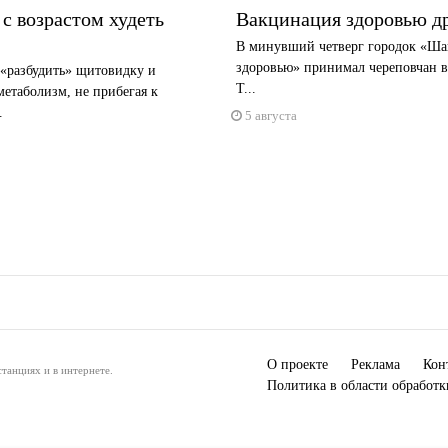
с возрастом худеть
Вакцинация здоровью д
В минувший четверг городок «Ша
здоровью» принимал череповчан в 
«разбудить» щитовидку и
Т...
метаболизм, не прибегая к
.
5 августа
О проекте
Реклама
Кон
танциях и в интернете.
Политика в области обработ