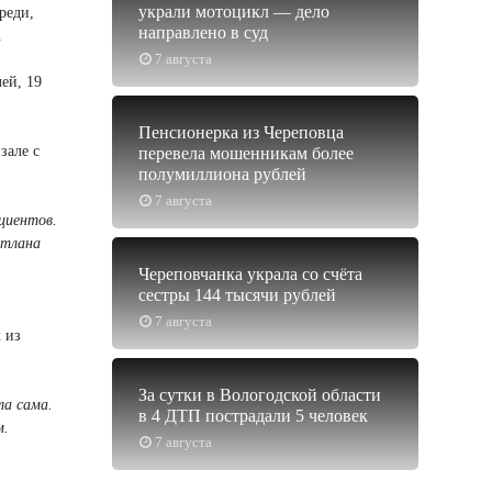
украли мотоцикл — дело
реди,
направлено в суд
.
7 августа
ей, 19
Пенсионерка из Череповца
зале с
перевела мошенникам более
полумиллиона рублей
7 августа
циентов.
етлана
Череповчанка украла со счёта
сестры 144 тысячи рублей
7 августа
 из
За сутки в Вологодской области
ла сама.
в 4 ДТП пострадали 5 человек
м.
7 августа