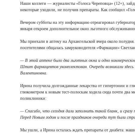
Наши коллеги — журналисты «Голоса Череповца» (12+), зайдя
некоторые уходили, не получив препараты. Как сообщил «Голо
Вечером субботы на эту информацию отреагировал губернато
января откроем дополнительное окно льготного обслуживания
Мы приехали в аптеку на Архангельской вчера около полудня.
посетителями общалась замруководителя «Фармации» Светла
— В этой аптеке было два льготных окна и одно коммерческое
Штат фармацевтов укомплектован. Очереди возникали здесь 
Валентиновна.
Ирина получила долгожданные лекарства от гипертонии и глюк
глюкометром к новым тест-полоскам ходила сюда почти два м
поликлиники:
— Спасибо, что сегодня дали заполнить такой бланк, и сразу 
Перед Новым годом и после праздников очереди тут были стра
Мы ушли, а Ирина осталась ждать препараты от диабета: маши