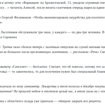
 в аптеку сети «Фармация» на Архангельской, 13, увидели огромные оче
су…» читатель Алексей, после визита газетчиков очередь выросла вдвое
р Георгий Филимонов: «Чтобы минимизировать неудобства для посетител
».
 Льготников обслуживали три окна, у каждого — по два-три человека. В 
на Сорокина.
. Третье окно сделали теперь с льготным отпуском на случай наплыва па
из-за большого числа проживающих льготников, — рассказала «Речи» Св
ометр «Сателлит» — бесплатно. Считает, что ей повезло, потому что за
есяца — то закончились, то для получения нужен был специальный бланк
получила по нему глюкометр. Лекарства и тест-полоски в декабре покупа
шенные! На прошлой неделе я отстояла целый час, в итоге ушла ни с че
на с областного склада уже приехала — обещали закрыть все рецепты.