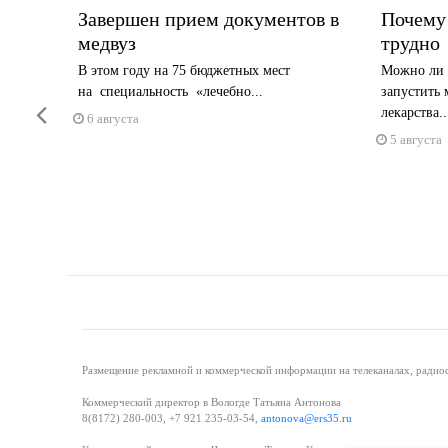
Завершен прием документов в
Почему 
медвуз
трудно
ал, как
В этом году на 75 бюджетных мест
Можно ли 
.
на специальность «лечебно...
запустить 
Previous
лекарства..
6 августа
5 августа
Размещение рекламной и коммерческой информации на телеканалах, радиос
Коммерческий директор в Вологде Татьяна Антонова
8(8172) 280-003, +7 921 235-03-54,
antonova@ers35.ru