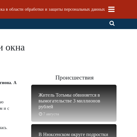
ка в области обработки и защиты персональных данных
и окна
Происшествия
гиона. А
Житель Тотьмы обвиняется в
вымогательстве 3 миллионов
ью
рублей
м и с
7 августа
ась.
В Нюксенском округе подростки