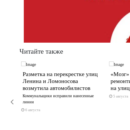
Читайте также
ицы
Разметка на перекрестке улиц
«Мозг»
у
Ленина и Ломоносова
ремонти
возмутила автомобилистов
на ули
 млрд
Коммунальщики исправили нанесенные
5 августа
Previous
линии
6 августа