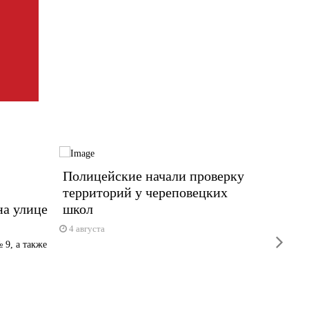
Полицейские начали проверку
«Умны
территорий у череповецких
Домен
на улице
школ
работ
4 августа
4 авгус
next
 9, а также