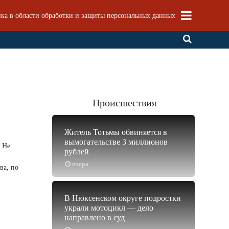
ка в области обработки и защиты персональных данных
Происшествия
Житель Тотьмы обвиняется в
вымогательстве 3 миллионов
. Не
рублей
вчера
ва, по
В Нюксенском округе подростки
украли мотоцикл — дело
направлено в суд