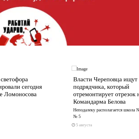
 светофора
Власти Череповца ищут
ровали сегодня
подрядчика, который
це Ломоносова
отремонтирует отрезок 
Командарма Белова
Неподалеку располагается школа №
№ 5
5 августа