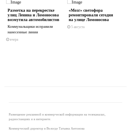
Разметка на перекрестке
«Мозг» светофора
улиц Ленина и Ломоносова
ремонтировали сегодня
возмутила автомобилистов
на улице Ломоносова
Коммунальщики исправили
5 августа
нанесенные линии
s
ne
вчера
Размещение рекламной и коммерческой информации на телеканалах,
радиостанциях и в интернете.
Коммерческий директор в Вологде Татьяна Антонова