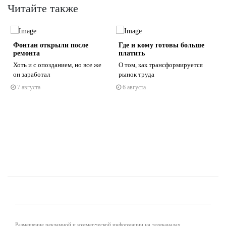
Читайте также
о
Фонтан открыли после
Где и кому готовы больше
ремонта
платить
Хоть и с опозданием, но все же
О том, как трансформируется
он заработал
рынок труда
7 августа
6 августа
s
ne
Размещение рекламной и коммерческой информации на телеканалах,