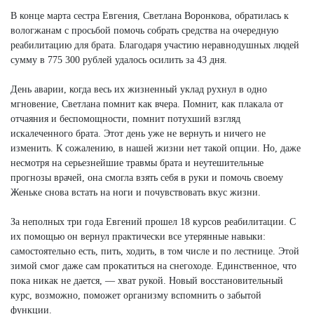
В конце марта сестра Евгения, Светлана Воронкова, обратилась к
вологжанам с просьбой помочь собрать средства на очередную
реабилитацию для брата. Благодаря участию неравнодушных людей
сумму в 775 300 рублей удалось осилить за 43 дня.
День аварии, когда весь их жизненный уклад рухнул в одно
мгновение, Светлана помнит как вчера. Помнит, как плакала от
отчаяния и беспомощности, помнит потухший взгляд
искалеченного брата. Этот день уже не вернуть и ничего не
изменить. К сожалению, в нашей жизни нет такой опции. Но, даже
несмотря на серьезнейшие травмы брата и неутешительные
прогнозы врачей, она смогла взять себя в руки и помочь своему
Женьке снова встать на ноги и почувствовать вкус жизни.
За неполных три года Евгений прошел 18 курсов реабилитации. С
их помощью он вернул практически все утерянные навыки:
самостоятельно есть, пить, ходить, в том числе и по лестнице. Этой
зимой смог даже сам прокатиться на снегоходе. Единственное, что
пока никак не дается, — хват рукой. Новый восстановительный
курс, возможно, поможет организму вспомнить о забытой
функции.