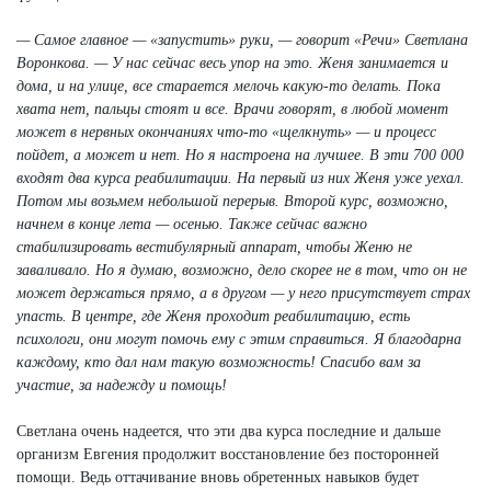
— Самое главное — «запустить» руки, — говорит «Речи» Светлана
Воронкова. — У нас сейчас весь упор на это. Женя занимается и
дома, и на улице, все старается мелочь какую-то делать. Пока
хвата нет, пальцы стоят и все. Врачи говорят, в любой момент
может в нервных окончаниях что-то «щелкнуть» — и процесс
пойдет, а может и нет. Но я настроена на лучшее. В эти 700 000
входят два курса реабилитации. На первый из них Женя уже уехал.
Потом мы возьмем небольшой перерыв. Второй курс, возможно,
начнем в конце лета — осенью. Также сейчас важно
стабилизировать вестибулярный аппарат, чтобы Женю не
заваливало. Но я думаю, возможно, дело скорее не в том, что он не
может держаться прямо, а в другом — у него присутствует страх
упасть. В центре, где Женя проходит реабилитацию, есть
психологи, они могут помочь ему с этим справиться. Я благодарна
каждому, кто дал нам такую возможность! Спасибо вам за
участие, за надежду и помощь!
Светлана очень надеется, что эти два курса последние и дальше
организм Евгения продолжит восстановление без посторонней
помощи. Ведь оттачивание вновь обретенных навыков будет