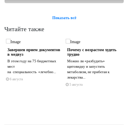
Показать всё
Читайте также
Завершен прием документов
Почему с возрастом худеть
в медвуз
трудно
В этом году на 75 бюджетных
Можно ли «разбудить»
мест
щитовидку и запустить
на специальность «лечебно...
метаболизм, не прибегая к
s
ne
лекарства...
6 августа
5 августа