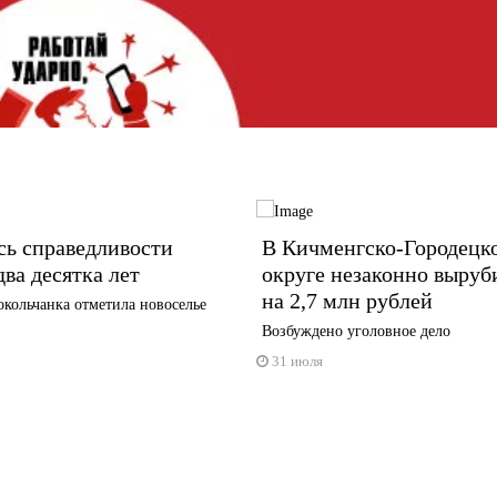
сь справедливости
В Кичменгско-Городецк
два десятка лет
округе незаконно выруб
на 2,7 млн рублей
кольчанка отметила новоселье
Возбуждено уголовное дело
31 июля