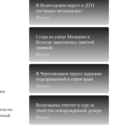
В Вологодском округе в ДТП
пострадал мотоциклист
вчера
Ссора на улице Мальцева в
Вологде закончилась тяжёлой
травмой
вчера
В Череповецком округе задержан
подозреваемый в серии краж
вчера
мен
Вологжанка ответит в суде за
ельства
убийство новорожденной дочери
гичный
вчера