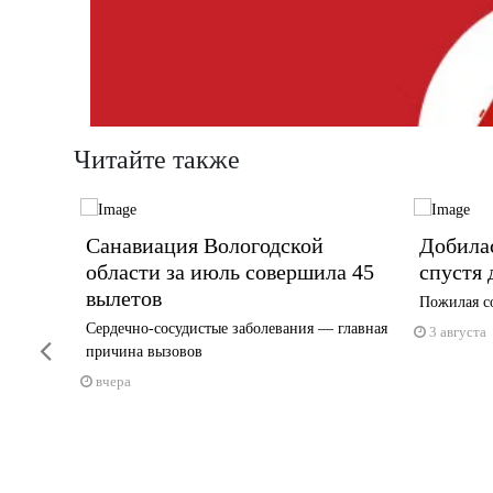
Читайте также
Санавиация Вологодской
Добила
рублей
области за июль совершила 45
спустя 
вылетов
Пожилая со
ельства
Сердечно-сосудистые заболевания — главная
3 августа
Previous
причина вызовов
вчера