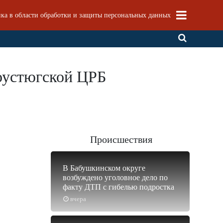
ка в области обработки и защиты персональных данных
оустюгской ЦРБ
Происшествия
В Бабушкинском округе
возбуждено уголовное дело по
факту ДТП с гибелью подростка
вчера