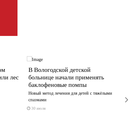
ом
В Вологодской детской
В Вож
или лес
больнице начали применять
насле
баклофеновые помпы
млн р
Новый метод лечения для детей с тяжёлыми
Сын лесо
next
спазмами
29 июл
30 июля