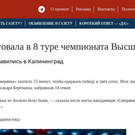
О проекте
Реклама
Контакты
Полити
ЯТЬ ГАЗЕТУ?
ОБЪЯВЛЕНИЕ В ГАЗЕТУ
КОРОТКИЙ ОТВЕТ — «ДА!»
товала в 8 туре чемпионата Выс
авились в Калининград
ерянке» хватило 55 минут, чтобы одержать победу в трёх сетах. Итог ма
ксандра Берёзкина, набравшая 14 очков.
рых не должно было быть,
— сказала после матча нападающая «Северян
.»
дивостока.