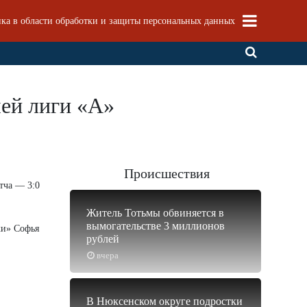
ка в области обработки и защиты персональных данных
шей лиги «А»
Происшествия
тча — 3:0
Житель Тотьмы обвиняется в
вымогательстве 3 миллионов
ки» Софья
рублей
вчера
В Нюксенском округе подростки