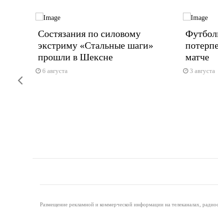
ройдет
Состязания по силовому
Футбол
экстриму «Стальные шаги»
потерп
прошли в Шексне
матче
6 августа
3 августа
Previous
Размещение рекламной и коммерческой информации на телеканалах, радиос