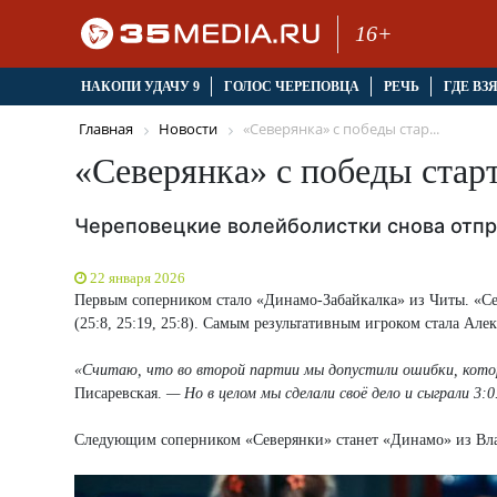
16+
НАКОПИ УДАЧУ 9
ГОЛОС ЧЕРЕПОВЦА
РЕЧЬ
ГДЕ ВЗ
Главная
Новости
«Северянка» с победы стар...
«Северянка» с победы стар
Череповецкие волейболистки снова отпр
22 января 2026
Первым соперником стало «Динамо-Забайкалка» из Читы. «Сев
(25:8, 25:19, 25:8). Самым результативным игроком стала Але
«Считаю, что во второй партии мы допустили ошибки, кото
Писаревская.
— Но в целом мы сделали своё дело и сыграли 3:0
Следующим соперником «Северянки» станет «Динамо» из Вла