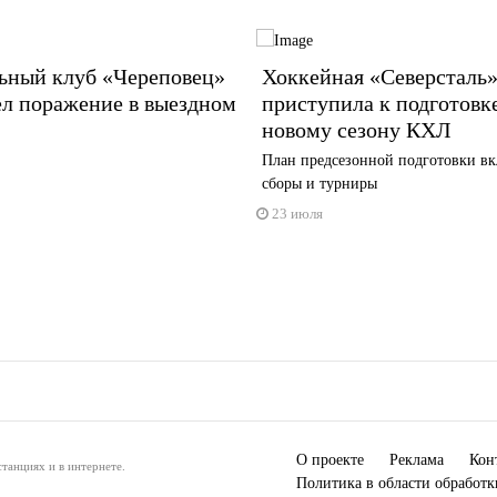
ьный клуб «Череповец»
Хоккейная «Северсталь
ел поражение в выездном
приступила к подготовк
новому сезону КХЛ
План предсезонной подготовки вк
сборы и турниры
23 июля
О проекте
Реклама
Кон
танциях и в интернете.
Политика в области обработ