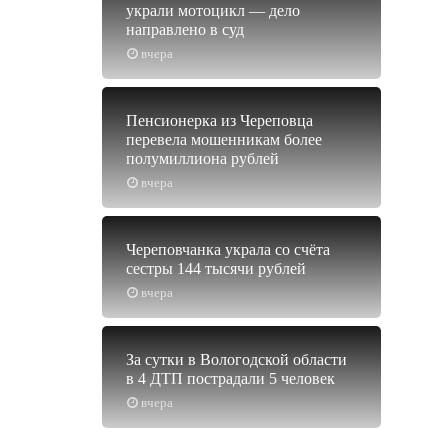
украли мотоцикл — дело
направлено в суд
вчера
Пенсионерка из Череповца
перевела мошенникам более
полумиллиона рублей
вчера
Череповчанка украла со счёта
сестры 144 тысячи рублей
вчера
За сутки в Вологодской области
в 4 ДТП пострадали 5 человек
вчера