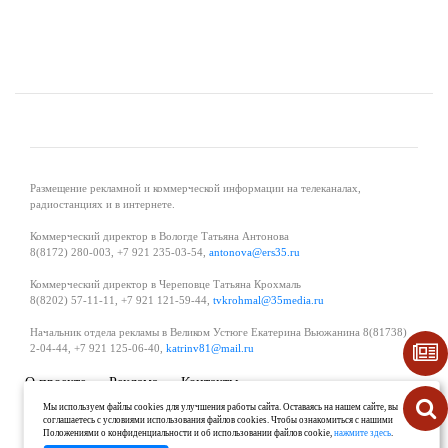
Размещение рекламной и коммерческой информации на телеканалах,
радиостанциях и в интернете.
Коммерческий директор в Вологде Татьяна Антонова
8(8172) 280-003, +7 921 235-03-54,
antonova@ers35.ru
Коммерческий директор в Череповце Татьяна Крохмаль
8(8202) 57-11-11, +7 921 121-59-44,
tvkrohmal@35media.ru
Начальник отдела рекламы в Великом Устюге Екатерина Вьюжанина 8(81738)
2-04-44, +7 921 125-06-40,
katrinv81@mail.ru
О проекте
Реклама
Контакты
Политика в области обработки и защиты персональных данных
Мы используем файлы cookies для улучшения работы сайта. Оставаясь на нашем сайте, вы
соглашаетесь с условиями использования файлов cookies. Чтобы ознакомиться с нашими
Положениями о конфиденциальности и об использовании файлов cookie,
нажмите здесь
.