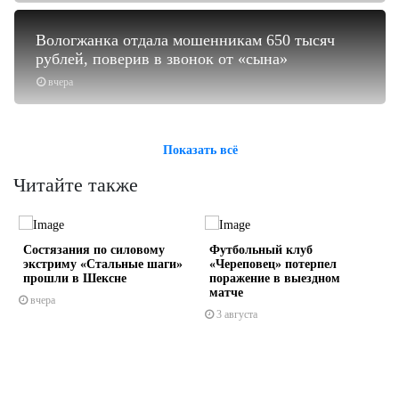
Вологжанка отдала мошенникам 650 тысяч
рублей, поверив в звонок от «сына»
вчера
Показать всё
Читайте также
Состязания по силовому
Футбольный клуб
экстриму «Стальные шаги»
«Череповец» потерпел
прошли в Шексне
поражение в выездном
матче
вчера
3 августа
s
ne