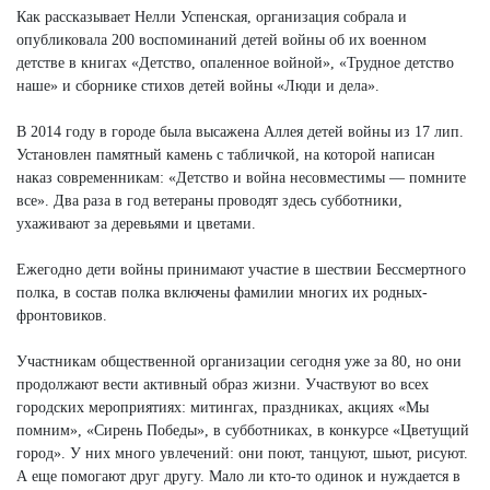
Как рассказывает Нелли Успенская, организация собрала и
опубликовала 200 воспоминаний детей войны об их военном
детстве в книгах «Детство, опаленное войной», «Трудное детство
наше» и сборнике стихов детей войны «Люди и дела».
В 2014 году в городе была высажена Аллея детей войны из 17 лип.
Установлен памятный камень с табличкой, на которой написан
наказ современникам: «Детство и война несовместимы — помните
все». Два раза в год ветераны проводят здесь субботники,
ухаживают за деревьями и цветами.
Ежегодно дети войны принимают участие в шествии Бессмертного
полка, в состав полка включены фамилии многих их родных-
фронтовиков.
Участникам общественной организации сегодня уже за 80, но они
продолжают вести активный образ жизни. Участвуют во всех
городских мероприятиях: митингах, праздниках, акциях «Мы
помним», «Сирень Победы», в субботниках, в конкурсе «Цветущий
город». У них много увлечений: они поют, танцуют, шьют, рисуют.
А еще помогают друг другу. Мало ли кто-то одинок и нуждается в