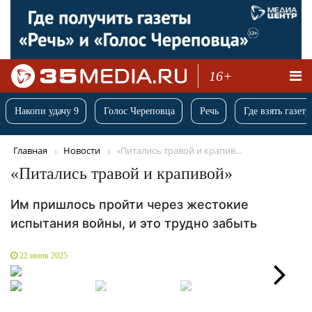
16+
Накопи удачу 9
Голос Череповца
Речь
Где взять газету
Главная
Новости
«Питались травой и крапив...
«Питались травой и крапивой»
Им пришлось пройти через жестокие
испытания войны, и это трудно забыть
22 июня 2025
Next