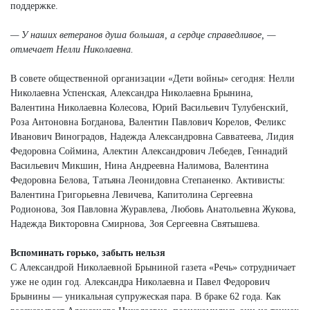
поддержке.
— У наших ветеранов душа большая, а сердце справедливое, —
отмечает Нелли Николаевна.
В совете общественной организации «Дети войны» сегодня: Нелли
Николаевна Успенская, Александра Николаевна Брынина,
Валентина Николаевна Колесова, Юрий Васильевич Тулубенский,
Роза Антоновна Богданова, Валентин Павлович Корелов, Феликс
Иванович Виноградов, Надежда Александровна Савватеева, Лидия
Федоровна Соймина, Алектин Александрович Лебедев, Геннадий
Васильевич Микшин, Нина Андреевна Налимова, Валентина
Федоровна Белова, Татьяна Леонидовна Степаненко. Активисты:
Валентина Григорьевна Левичева, Капитолина Сергеевна
Родионова, Зоя Павловна Журавлева, Любовь Анатольевна Жукова,
Надежда Викторовна Смирнова, Зоя Сергеевна Святышева.
Вспоминать горько, забыть нельзя
С Александрой Николаевной Брыниной газета «Речь» сотрудничает
уже не один год. Александра Николаевна и Павел Федорович
Брынины — уникальная супружеская пара. В браке 62 года. Как