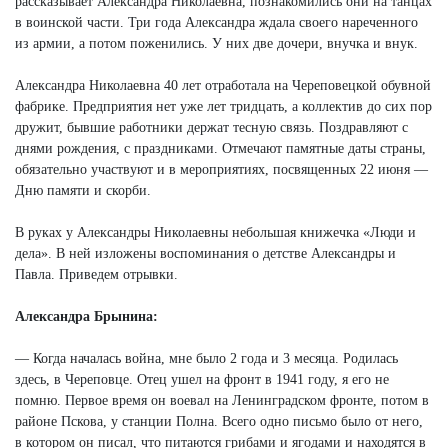
рассказывает Александра Николаевна, познакомились они на танцах
в воинской части. Три года Александра ждала своего нареченного
из армии, а потом поженились. У них две дочери, внучка и внук.
Александра Николаевна 40 лет отработала на Череповецкой обувной
фабрике. Предприятия нет уже лет тридцать, а коллектив до сих пор
дружит, бывшие работники держат тесную связь. Поздравляют с
днями рождения, с праздниками. Отмечают памятные даты страны,
обязательно участвуют и в мероприятиях, посвященных 22 июня —
Дню памяти и скорби.
В руках у Александры Николаевны небольшая книжечка «Люди и
дела». В ней изложены воспоминания о детстве Александры и
Павла. Приведем отрывки.
Александра Брынина:
— Когда началась война, мне было 2 года и 3 месяца. Родилась
здесь, в Череповце. Отец ушел на фронт в 1941 году, я его не
помню. Первое время он воевал на Ленинградском фронте, потом в
районе Пскова, у станции Полна. Всего одно письмо было от него,
в котором он писал, что питаются грибами и ягодами и находятся в