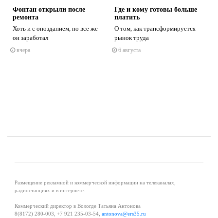
о
Фонтан открыли после
Где и кому готовы больше
ремонта
платить
Хоть и с опозданием, но все же
О том, как трансформируется
он заработал
рынок труда
вчера
6 августа
s
ne
Размещение рекламной и коммерческой информации на телеканалах,
радиостанциях и в интернете.
Коммерческий директор в Вологде Татьяна Антонова
8(8172) 280-003, +7 921 235-03-54,
antonova@ers35.ru