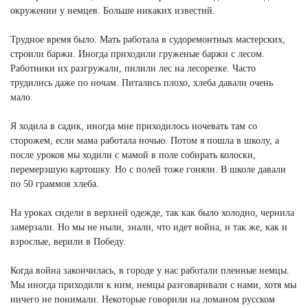
окружении у немцев. Больше никаких известий.
Трудное время было. Мать работала в судоремонтных мастерских,
строили баржи. Иногда приходили груженые баржи с лесом.
Работники их разгружали, пилили лес на лесорезке. Часто
трудились даже по ночам. Питались плохо, хлеба давали очень
мало.
Я ходила в садик, иногда мне приходилось ночевать там со
сторожем, если мама работала ночью. Потом я пошла в школу, а
после уроков мы ходили с мамой в поле собирать колоски,
перемерзшую картошку. Но с полей тоже гоняли. В школе давали
по 50 граммов хлеба.
На уроках сидели в верхней одежде, так как было холодно, чернила
замерзали. Но мы не ныли, знали, что идет война, и так же, как и
взрослые, верили в Победу.
Когда война закончилась, в городе у нас работали пленные немцы.
Мы иногда приходили к ним, немцы разговаривали с нами, хотя мы
ничего не понимали. Некоторые говорили на ломаном русском