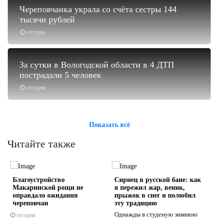
Череповчанка украла со счёта сестры 144
тысячи рублей
сегодня
За сутки в Вологодской области в 4 ДТП
пострадали 5 человек
сегодня
Показать всё
Читайте также
Благоустройство
Сириец в русской бане: как
Макаринской рощи не
я пережил жар, веник,
оправдало ожидания
прыжок в снег и полюбил
череповчан
эту традицию
Однажды в студеную зимнюю
сегодня