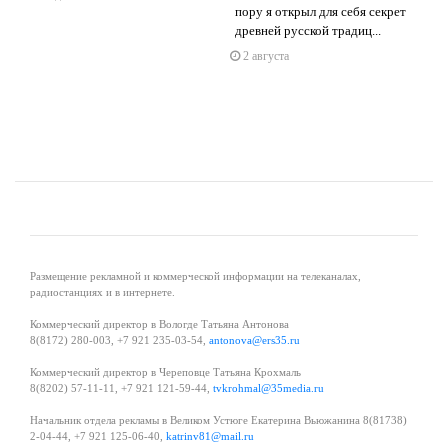
s
ne
пору я открыл для себя секрет
древней русской традиц...
2 августа
Размещение рекламной и коммерческой информации на телеканалах,
радиостанциях и в интернете.
Коммерческий директор в Вологде Татьяна Антонова
8(8172) 280-003, +7 921 235-03-54,
antonova@ers35.ru
Коммерческий директор в Череповце Татьяна Крохмаль
8(8202) 57-11-11, +7 921 121-59-44,
tvkrohmal@35media.ru
Начальник отдела рекламы в Великом Устюге Екатерина Вьюжанина 8(81738)
2-04-44, +7 921 125-06-40,
katrinv81@mail.ru