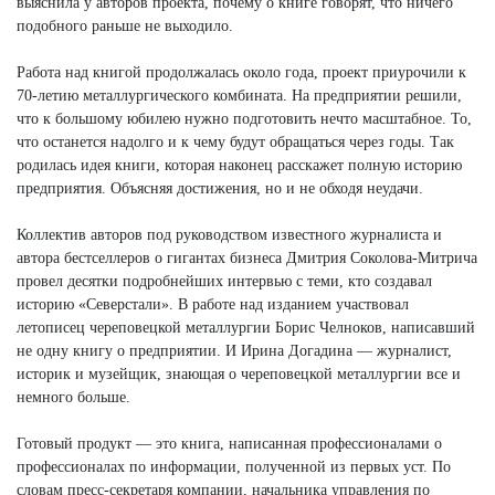
выяснила у авторов проекта, почему о книге говорят, что ничего
подобного раньше не выходило.
Работа над книгой продолжалась около года, проект приурочили к
70-летию металлургического комбината. На предприятии решили,
что к большому юбилею нужно подготовить нечто масштабное. То,
что останется надолго и к чему будут обращаться через годы. Так
родилась идея книги, которая наконец расскажет полную историю
предприятия. Объясняя достижения, но и не обходя неудачи.
Коллектив авторов под руководством известного журналиста и
автора бестселлеров о гигантах бизнеса Дмитрия Соколова-Митрича
провел десятки подробнейших интервью с теми, кто создавал
историю «Северстали». В работе над изданием участвовал
летописец череповецкой металлургии Борис Челноков, написавший
не одну книгу о предприятии. И Ирина Догадина — журналист,
историк и музейщик, знающая о череповецкой металлургии все и
немного больше.
Готовый продукт — это книга, написанная профессионалами о
профессионалах по информации, полученной из первых уст. По
словам пресс-секретаря компании, начальника управления по