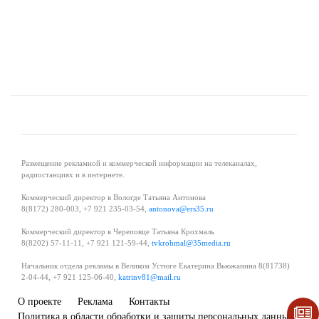
Размещение рекламной и коммерческой информации на телеканалах,
радиостанциях и в интернете.
Коммерческий директор в Вологде Татьяна Антонова
8(8172) 280-003, +7 921 235-03-54,
antonova@ers35.ru
Коммерческий директор в Череповце Татьяна Крохмаль
8(8202) 57-11-11, +7 921 121-59-44,
tvkrohmal@35media.ru
Начальник отдела рекламы в Великом Устюге Екатерина Вьюжанина 8(81738)
2-04-44, +7 921 125-06-40,
katrinv81@mail.ru
О проекте
Реклама
Контакты
Политика в области обработки и защиты персональных данных