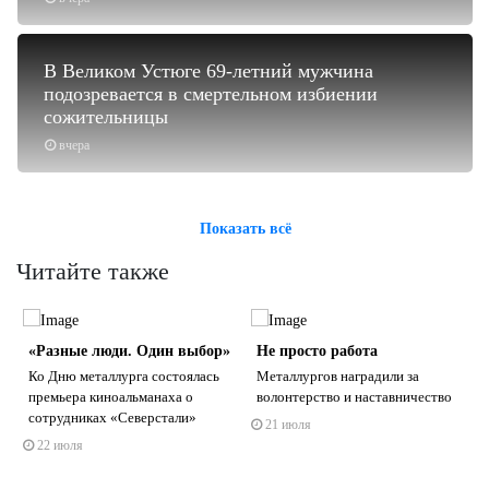
В Великом Устюге 69-летний мужчина
подозревается в смертельном избиении
сожительницы
вчера
Показать всё
Читайте также
«Разные люди. Один выбор»
Не просто работа
Ко Дню металлурга состоялась
Металлургов наградили за
премьера киноальманаха о
волонтерство и наставничество
сотрудниках «Северстали»
21 июля
22 июля
s
ne