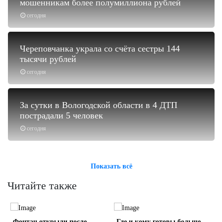
мошенникам более полумиллиона рублей
сегодня
Череповчанка украла со счёта сестры 144
тысячи рублей
сегодня
За сутки в Вологодской области в 4 ДТП
пострадали 5 человек
сегодня
Показать всё
Читайте также
о
Фонтан открыли после
Где и кому готовы больше