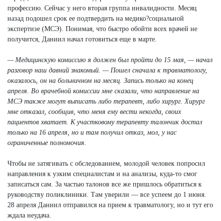
профессию. Сейчас у него вторая группа инвалидности. Месяц
назад подошел срок ее подтвердить на медико?социальной
экспертизе (МСЭ). Понимая, что быстро обойти всех врачей не
получится, Даниил начал готовиться еще в марте.
— Медицинскую комиссию я должен был пройти до 15 мая, — начал
разговор наш давний знакомый. — Пошел сначала к травматологу,
оказалось, он на больничном на месяц. Запись только на конец
апреля. Во врачебной комиссии мне сказали, что направление на
МСЭ также могут выписать либо терапевт, либо хирург. Хирург
мне отказал, сообщив, что меня ему вести некогда, своих
пациентов хватает. К участковому терапевту талончик достал
только на 16 апреля, но и там получил отказ, мол, у нас
ограниченные полномочия.
Чтобы не затягивать с обследованием, молодой человек попросил
направления к узким специалистам и на анализы, куда-то смог
записаться сам. За частью талонов все же пришлось обратиться к
руководству поликлиники. Там уверили — все успеем до 1 июня.
28 апреля Даниил отправился на прием к травматологу, но и тут его
ждала неудача.