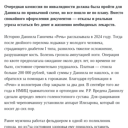
Очередная комиссия по инвалидности должна была пройти для
Даниила по привычной схеме, но все пошло не по плану. Вместо
спокойного оформления документов — отказы и реальная
угроза остаться без денег и жизненно необходимых лекарств.
Историю Даниила Ганичева «Речь» рассказывала в 2024 году. Тогда
после двойного перелома лодыжки у молодого человека,
страдающего диабетом I типа, развилось тяжелое осложнение,
разрушающее кость. Болезнь грозила ампутацией ноги. Операция
по квоте предполагала ожидание около двух лет, но времени не
было, состояние стремительно ухудшалось. Платная — стоила
больше 200 000 рублей, такой суммы у Даниила не нашлось, и он
обратился за помощью к горожанам. Благодаря публикации в
«Речи» и волонтерам сбор закрыли за два дня. В сентябре того же
года в НМИЦ травматологии и ортопедии им. Р.Р. Вредена Даниилу
сделали артродез левого голеностопного сустава. Для сращивания
костей череповчанину установили аппарат Илизарова, который он
носит до сих пор.
Ранее мужчина работал фельдшером в одной из поликлиник
города, но из?за состояния здоровья ему пришлось оставить