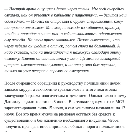
— Настрой врача ощущался даже через стены. Мы всей очередью
слушали, как он ругается в кабинете с пациентами, — делится наш
собеседник. — Многих он отправлял к другим специалистам, кому-
то просто отказывал. Мне же, не выходя из кабинета, крикнул,
чтобы я приходил в конце мая, а сейчас заниматься оформлением
ему некогда. На этом прием закончился. Позже выяснилось, что
через неделю он уходит в отпуск, потом снова на больничный. А
надо сказать, что на инвалидности я нахожусь благодаря этому
человеку. Именно он сначала лечил у меня 1,5 месяца застарелый
артрит голеностопного сустава, а по итогу это был перелом,
только он уже перерос в перелом со смещением.
После очередного обращения к руководству поликлиники делом
занялся хирург, а заключение травматолога в итоге подготовил
заведующий травматологическим отделением. Однако талон к нему
Даниилу выдали только на 8 июня. В результате документы в МСЭ
зарегистрировали лишь 15 июня, а сам консилиум назначили на 13
июля. Все это время мужчина рисковал остаться без средств к
существованию и без жизненно необходимого инсулина. Чтобы
получить препарат, вновь пришлось обивать пороги поликлиники.