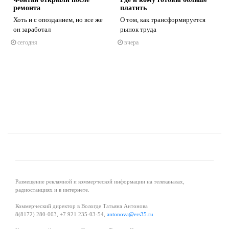
ремонта
платить
Хоть и с опозданием, но все же
О том, как трансформируется
он заработал
рынок труда
сегодня
вчера
s
ne
Размещение рекламной и коммерческой информации на телеканалах,
радиостанциях и в интернете.
Коммерческий директор в Вологде Татьяна Антонова
8(8172) 280-003, +7 921 235-03-54,
antonova@ers35.ru