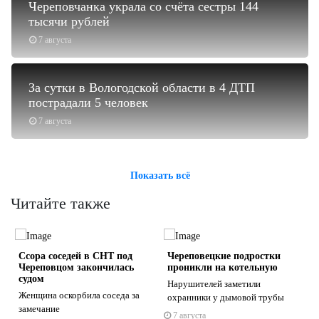
Череповчанка украла со счёта сестры 144
тысячи рублей
7 августа
За сутки в Вологодской области в 4 ДТП
пострадали 5 человек
7 августа
Показать всё
Читайте также
Ссора соседей в СНТ под
Череповецкие подростки
Череповцом закончилась
проникли на котельную
судом
Нарушителей заметили
Женщина оскорбила соседа за
охранники у дымовой трубы
замечание
7 августа
s
ne