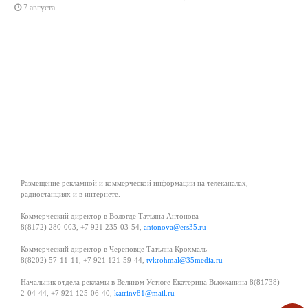
7 августа
Размещение рекламной и коммерческой информации на телеканалах,
радиостанциях и в интернете.
Коммерческий директор в Вологде Татьяна Антонова
8(8172) 280-003, +7 921 235-03-54,
antonova@ers35.ru
Коммерческий директор в Череповце Татьяна Крохмаль
8(8202) 57-11-11, +7 921 121-59-44,
tvkrohmal@35media.ru
Начальник отдела рекламы в Великом Устюге Екатерина Вьюжанина 8(81738)
2-04-44, +7 921 125-06-40,
katrinv81@mail.ru