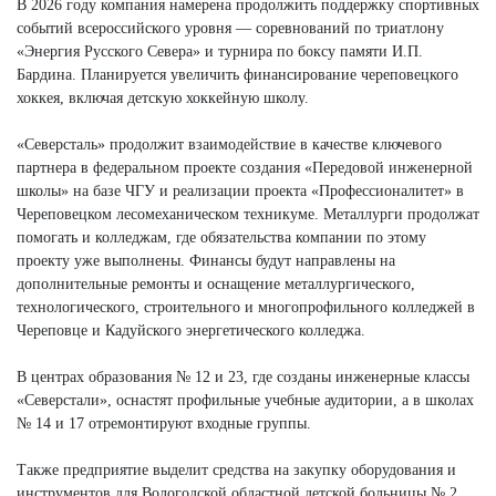
В 2026 году компания намерена продолжить поддержку спортивных
событий всероссийского уровня — соревнований по триатлону
«Энергия Русского Севера» и турнира по боксу памяти И.П.
Бардина. Планируется увеличить финансирование череповецкого
хоккея, включая детскую хоккейную школу.
«Северсталь» продолжит взаимодействие в качестве ключевого
партнера в федеральном проекте создания «Передовой инженерной
школы» на базе ЧГУ и реализации проекта «Профессионалитет» в
Череповецком лесомеханическом техникуме. Металлурги продолжат
помогать и колледжам, где обязательства компании по этому
проекту уже выполнены. Финансы будут направлены на
дополнительные ремонты и оснащение металлургического,
технологического, строительного и многопрофильного колледжей в
Череповце и Кадуйского энергетического колледжа.
В центрах образования № 12 и 23, где созданы инженерные классы
«Северстали», оснастят профильные учебные аудитории, а в школах
№ 14 и 17 отремонтируют входные группы.
Также предприятие выделит средства на закупку оборудования и
инструментов для Вологодской областной детской больницы № 2,