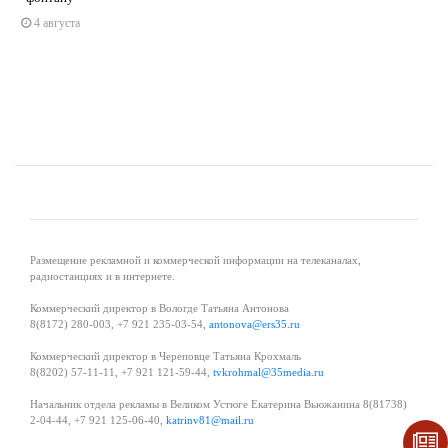
4 августа
Размещение рекламной и коммерческой информации на телеканалах,
радиостанциях и в интернете.
Коммерческий директор в Вологде Татьяна Антонова
8(8172) 280-003, +7 921 235-03-54,
antonova@ers35.ru
Коммерческий директор в Череповце Татьяна Крохмаль
8(8202) 57-11-11, +7 921 121-59-44,
tvkrohmal@35media.ru
Начальник отдела рекламы в Великом Устюге Екатерина Вьюжанина 8(81738)
2-04-44, +7 921 125-06-40,
katrinv81@mail.ru