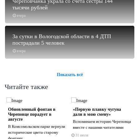
Череповчанка украла со счёта сестры 144
тысячи рублей
вчера
За сутки в Вологодской области в 4 ДТП
пострадали 5 человек
вчера
Показать всё
Читайте также
Обновленный фонтан в
«Первую плавку чугуна
Череповце порадует в
дали в мою смену»
августе
Вспоминаем историю Череповца
В Комсомольском парке вернули
т
вместе с нашими читателями
исторические цвета старому
31 июля
s
ne
фонтану