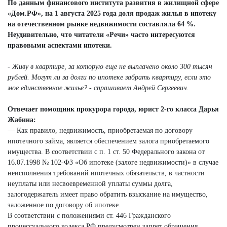
По данным финансового института развития в жилищной сфере
«Дом.РФ», на 1 августа 2025 года доля продаж жилья в ипотеку
на отечественном рынке недвижимости составляла 64 %.
Неудивительно, что читатели «Речи» часто интересуются
правовыми аспектами ипотеки.
- Живу в квартире, за которую еще не выплачено около 300 тысяч
рублей. Могут ли за долги по ипотеке забрать квартиру, если это
мое единственное жилье? - спрашивает
Андрей Сергеевич.
Отвечает помощник прокурора города, юрист 2-го класса Дарья
Жабина:
— Как правило, недвижимость, приобретаемая по договору
ипотечного займа, является обеспечением залога приобретаемого
имущества. В соответствии с п. 1 ст. 50 Федерального закона от
16.07.1998 № 102-ФЗ «Об ипотеке (залоге недвижимости)» в случае
неисполнения требований ипотечных обязательств, в частности
неуплаты или несвоевременной уплаты суммы долга,
залогодержатель имеет право обратить взыскание на имущество,
заложенное по договору об ипотеке.
В соответствии с положениями ст. 446 Гражданского
процессуального кодекса РФ предусмотрен запрет обращения