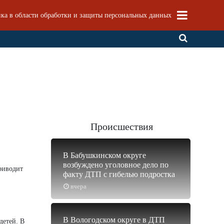
ка в области обработки и защиты персональных данных
Происшествия
В Бабушкинском округе
возбуждено уголовное дело по
приводит
факту ДТП с гибелью подростка
вчера
В Вологодском округе в ДТП
детей. В