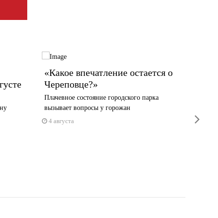
«Какое впечатление остается о
Череп
густе
Череповце?»
стран
Плачевное состояние городского парка
Судьи а
ану
вызывает вопросы у горожан
Наталие
next
4 августа
4 авгус