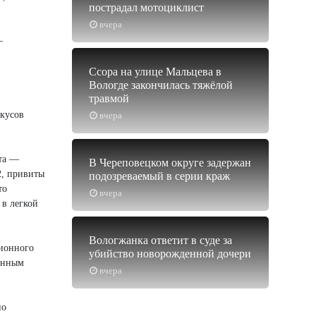
пострадал мотоциклист
вчера
—
Ссора на улице Мальцева в
Вологде закончилась тяжёлой
травмой
укусов
вчера
ита —
В Череповецком округе задержан
2, привиты
подозреваемый в серии краж
то
вчера
 в легкой
Вологжанка ответит в суде за
ционного
убийство новорожденной дочери
данным
вчера
но