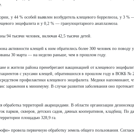
е.
ории, у 44 % особей выявлен возбудитель клещевого боррелиоза, у 3 % 
ещевого энцефалита и у 0,2 % — гранулоцитарного анаплазмоза.
ы 94 тысячи человек, включая 42,5 тысячи детей.
зона активности клещей к ним обратились более 300 человек по поводу 
ованы 30 марта — на неделю раньше, чем в прошлом году.
вчане и жители района пренебрегают вакцинацией от клещевого энцефал
0 пациентов с укусами клещей, обратившихся в прошлом году в ВОКБ № 
 средством профилактики клещевого энцефалита. Медики напоминают, ч
с заражения к минимуму. В случае развития заболевания оно протекает
 обработка территорий акарицидами. В области организации дезинсек
к парков, скверов, детских садов, дачных кооперативов, кладбищ. По 
территории площадью 328,9 га.
рофи» провела первичную обработку земель общего пользования. Соглас