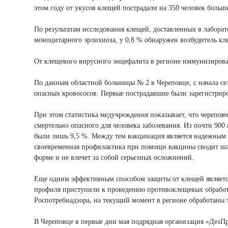
этом году от укусов клещей пострадали на 350 человек больш
По результатам исследования клещей, доставленных в лаборат
моноцитарного эрлихиоза, у 0,8 % обнаружен возбудитель кл
От клещевого вирусного энцефалита в регионе иммунизирован
По данным областной больницы № 2 в Череповце, с начала се
опасных кровососов. Первые пострадавшие были зарегистрир
При этом статистика медучреждения показывает, что черепо
смертельно опасного для человека заболевания. Из почти 90
были лишь 9,5 %. Между тем вакцинация является надежным
своевременная профилактика при помощи вакцины сводит шан
форме и не влечет за собой серьезных осложнений.
Еще одним эффективным способом защиты от клещей является
профиля приступили к проведению противоклещевых обработо
Роспотребнадзора, на текущий момент в регионе обработаны 
В Череповце в первые дни мая подрядная организация «ДезП