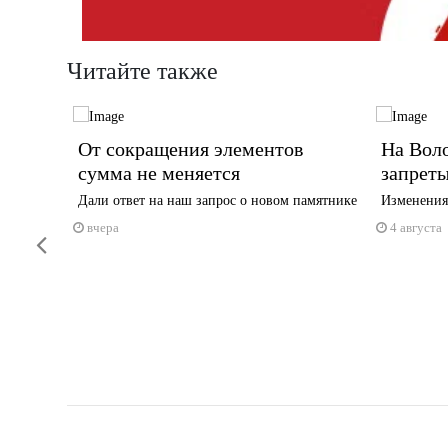
Читайте также
в
От сокращения элементов
На Вол
сумма не меняется
запреты
в,
Дали ответ на наш запрос о новом памятнике
Изменения 
ьщиков
вчера
4 августа
Previous