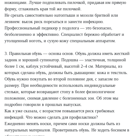
ножницами. Лучше подпиливать пилочкой, придавая им прямую
форму, сглаживать края той же пилочкой.
Не срезать самостоятельно натоптыши и мозоли бритвой или
лезвием: высок риск порезаться и занести инфекцию.
Профессиональный педикюр у подолога — это безопасно,
безболезненно и эффективно. Специалист бережно обработает и
утолщенный ноготь, и сухую кожу специальным аппаратом.
3. Правильная обувь — основа основ. Обувь должна иметь жесткий
задник и хороший супинатор. Подошва — эластичная, толщиной
более 1 см, каблук устойчивый, высотой 2–4 см. Материалы, из
которых сделана обувь, должны быть дышащими: кожа и текстиль.
Обувь нужно покупать во второй половине дня, с запасом по
размеру. При необходимости использовать индивидуальные
стельки, которые возвращают стопу в более физиологичное
положение, снимая давление с болезненных зон. Об этом мы
подробно говорили в прошлых выпусках.
Как я уже сказала, с возрастом повышается риск грибковых
инфекций. Что можно сделать для профилактики?
Ежедневно менять носки, причем сами носки должны быть из
натуральных материалов. Проветривать обувь. Не ходить босиком в