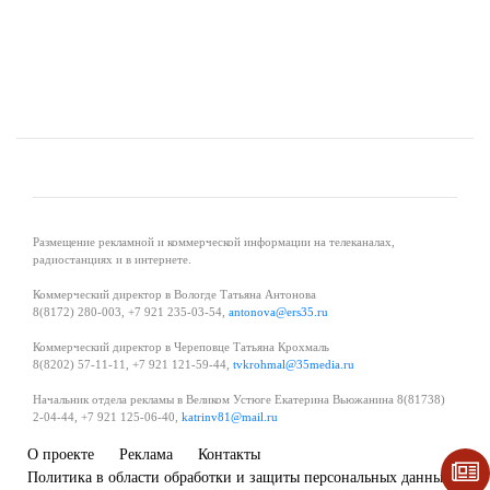
Размещение рекламной и коммерческой информации на телеканалах,
радиостанциях и в интернете.
Коммерческий директор в Вологде Татьяна Антонова
8(8172) 280-003, +7 921 235-03-54,
antonova@ers35.ru
Коммерческий директор в Череповце Татьяна Крохмаль
8(8202) 57-11-11, +7 921 121-59-44,
tvkrohmal@35media.ru
Начальник отдела рекламы в Великом Устюге Екатерина Вьюжанина 8(81738)
2-04-44, +7 921 125-06-40,
katrinv81@mail.ru
О проекте
Реклама
Контакты
Политика в области обработки и защиты персональных данных