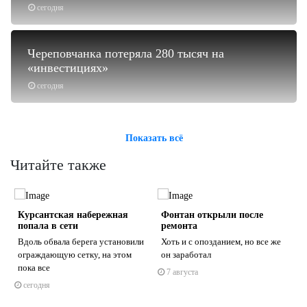
сегодня
Череповчанка потеряла 280 тысяч на
«инвестициях»
сегодня
Показать всё
Читайте также
Курсантская набережная
Фонтан открыли после
попала в сети
ремонта
Вдоль обвала берега установили
Хоть и с опозданием, но все же
ограждающую сетку, на этом
он заработал
пока все
7 августа
s
ne
сегодня