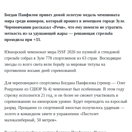
Next
Богдан Панфилов привез домой золотую медаль чемпионата
мира среди юниоров, который прошел в немецком городе Зуле.
Череповчанин рассказал «Речи», что ему помогло не утратить
меткость из-за удушающей жары — решающая стрельба
проходила при +33.
Юниорский чемпионат мира ISSF 2026 по пулевой и стендовой
стрельбе собрал в Зуле 778 спортсменов из 63 стран. Восходящие
звезды со всего света вели борьбу за мировые титулы на
протяжении восьми дней соревнований.
Для череповецкого спортсмена Богдана Панфилова (тренер — Олег
Рощупкин из СШОР № 4) чемпионат был особенным. В этом году
стрелку исполнится 21 год, и он более не сможет участвовать в
соревнованиях на юниорском уровне. Будет переходить на взрослый
разряд. Прощание со спортивной юностью получилось ударным —
золото в командном зачете в упражнении «Пистолет
малокалиберный, 50 метров».