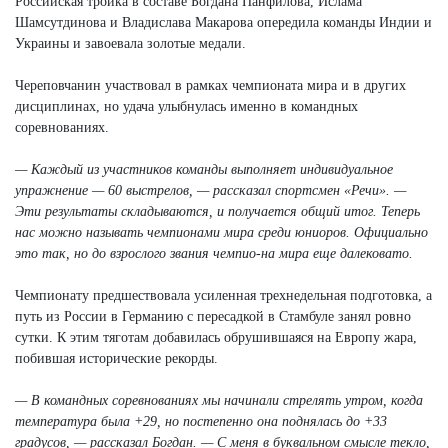
Российская тройка в составе Богдана Панфилова, Ислама
Шамсутдинова и Владислава Макарова опередила команды Индии и
Украины и завоевала золотые медали.
Череповчанин участвовал в рамках чемпионата мира и в других
дисциплинах, но удача улыбнулась именно в командных
соревнованиях.
— Каждый из участников команды выполняет индивидуальное
упражнение — 60 выстрелов, — рассказал спортсмен «Речи». —
Эти результаты складываются, и получается общий итог. Теперь
нас можно называть чемпионами мира среди юниоров. Официально
это так, но до взрослого звания чемпио-на мира еще далековато.
Чемпионату предшествовала усиленная трехнедельная подготовка, а
путь из России в Германию с пересадкой в Стамбуле занял ровно
сутки. К этим тяготам добавилась обрушившаяся на Европу жара,
побившая исторические рекорды.
— В командных соревнованиях мы начинали стрелять утром, когда
температура была +29, но постепенно она поднялась до +33
градусов, — рассказал Богдан. — С меня в буквальном смысле текло,