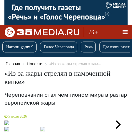
16+
Накопи удачу 9
Голос Череповца
Речь
Где взять газету
Главная
Новости
«Из-за жары стрелял в нам...
«Из-за жары стрелял в намоченной
кепке»
Череповчанин стал чемпионом мира в разгар
европейской жары
5 июля 2026