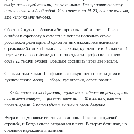
воздух плыл перед глазами, разум мылился. Тренер принесла кепку,
намоченную холодной водой. И выстрелов на 15-20, пока не высохла,
эта кепочка мне помогла.
Обратный путь не обошелся без приключений и потерь. Из-за
ошибки в аэропорту в самолет не попали несколько сумок
российской делегации. В одной из них находились новенькие
стрелковые ботинки Богдана Панфилова, купленные в Германии. В
пересчете на российские деньги он отдал за профессиональную
обувь 22 тысячи рублей. Обещают доставить через две недели.
С начала года Богдан Панфилов в совокупности прожил дома в
лучшем случае месяц — сборы, тренировки, соревнования.
— Когда прилетел из Германии, друзья меня забрали на речку, прямо
с самолета хапнули, — рассказывает он. — Искупались, классно
провели время. А потом уделил внимание своей девушке.
Вчера в Подмосковье стартовал чемпионат России по пулевой
стрельбе, и Богдан снова отправился в путь. В старых ботинках, но
с новыми надеждами и планами.