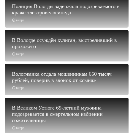
Полиция Вологды задержала подозреваемого в
краже электровелосипеда
вчера
В Вологде осуждён хулиган, выстреливший в
прохожего
вчера
Вологжанка отдала мошенникам 650 тысяч
рублей, поверив в звонок от «сына»
вчера
В Великом Устюге 69-летний мужчина
подозревается в смертельном избиении
сожительницы
вчера