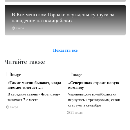
В Кичменгском Городке осуждены супруги за
нападение на полицейских
вчера
Показать всё
Читайте также
«Такие матчи бывают, когда
«Северянка» строит новую
влетает-влетает…»
команду
В середине сезона «Череповец»
Череповецкие волейболистки
занимает 7-е место
вернулись к тренировкам, сезон
стартует в сентябре
вчера
s
ne
21 июля