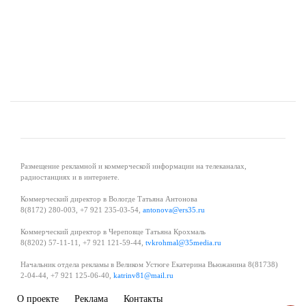
Размещение рекламной и коммерческой информации на телеканалах,
радиостанциях и в интернете.
Коммерческий директор в Вологде Татьяна Антонова
8(8172) 280-003, +7 921 235-03-54,
antonova@ers35.ru
Коммерческий директор в Череповце Татьяна Крохмаль
8(8202) 57-11-11, +7 921 121-59-44,
tvkrohmal@35media.ru
Начальник отдела рекламы в Великом Устюге Екатерина Вьюжанина 8(81738)
2-04-44, +7 921 125-06-40,
katrinv81@mail.ru
О проекте
Реклама
Контакты