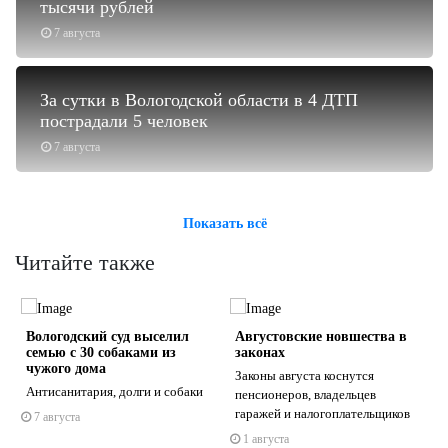
тысячи рублей
7 августа
За сутки в Вологодской области в 4 ДТП
пострадали 5 человек
7 августа
Показать всё
Читайте также
е
Вологодский суд выселил
Августовские новшества в
семью с 30 собаками из
законах
чужого дома
Законы августа коснутся
Антисанитария, долги и собаки
пенсионеров, владельцев
гаражей и налогоплательщиков
7 августа
s
ne
1 августа