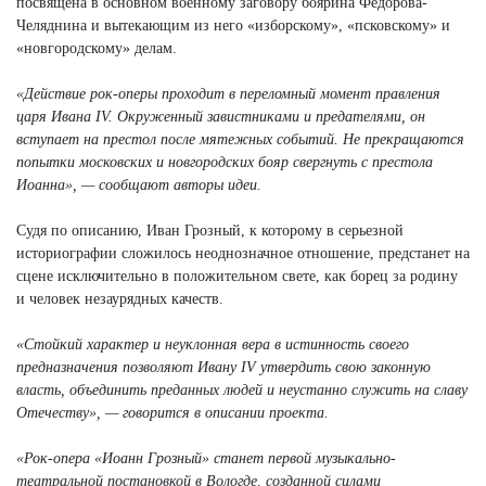
посвящена в основном военному заговору боярина Федорова-
Челяднина и вытекающим из него «изборскому», «псковскому» и
«новгородскому» делам.
«Действие рок-оперы проходит в переломный момент правления
царя Ивана IV. Окруженный завистниками и предателями, он
вступает на престол после мятежных событий. Не прекращаются
попытки московских и новгородских бояр свергнуть с престола
Иоанна», — сообщают авторы идеи.
Судя по описанию, Иван Грозный, к которому в серьезной
историографии сложилось неоднозначное отношение, предстанет на
сцене исключительно в положительном свете, как борец за родину
и человек незаурядных качеств.
«Стойкий характер и неуклонная вера в истинность своего
предназначения позволяют Ивану IV утвердить свою законную
власть, объединить преданных людей и неустанно служить на славу
Отечеству», — говорится в описании проекта.
«Рок-опера «Иоанн Грозный» станет первой музыкально-
театральной постановкой в Вологде, созданной силами