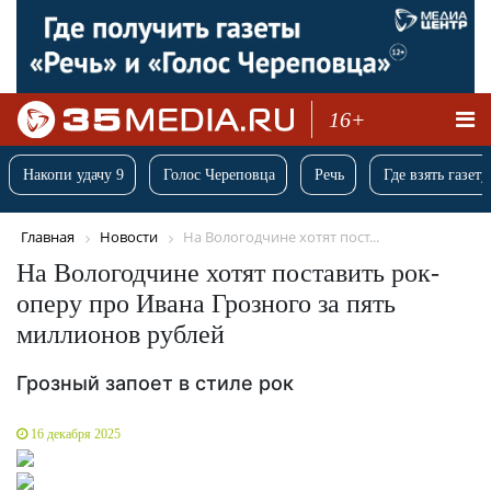
16+
Накопи удачу 9
Голос Череповца
Речь
Где взять газету
Главная
Новости
На Вологодчине хотят пост...
На Вологодчине хотят поставить рок-
оперу про Ивана Грозного за пять
миллионов рублей
Грозный запоет в стиле рок
16 декабря 2025