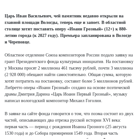
Царь Иван Васильевич, чей памятник недавно открыли на
главной площади Вологды, теперь еще и запоет. В областной
столице хотят поставить оперу «Иоанн Грозный» (12+) к 880-
летию города (к 2027 году). Премьера запланирована в Вологде
и Череповце.
Областное отделение Союза композиторов России подало заявку на
грант Президентского фонда культурных инициатив. На постановку
у Москвы просят 2 миллиона 461 тысячу рублей, почти 3 миллиона
(2 928 000) обещают найти самостоятельно. Общая сумма, которую
хотят потратить на постановку, составит более 5 миллионов рублей.
Либретто оперы «Иоанн Грозный» создано на основе поэтической
драмы Дмитрия Дарина «Царь Иоанн Первый Грозный», музыку
написал вологодский композитор Михаил Гоголин.
В заявке на сайте фонда говорится о том, что поэма состоит из двух
частей, описывающих два отрезка русской истории XVI века:
первая часть — период с рождения Иоанна Грозного (25 августа
1530 года) и до Собора примирения 1549 года. Вторая часть