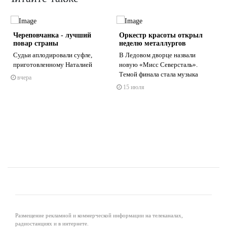
Череповчанка - лучший
Оркестр красоты открыл
повар страны
неделю металлургов
Судьи аплодировали суфле,
В Ледовом дворце назвали
приготовленному Наталией
новую «Мисс Северсталь».
Темой финала стала музыка
вчера
s
ne
15 июля
Размещение рекламной и коммерческой информации на телеканалах,
радиостанциях и в интернете.