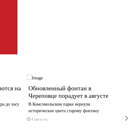
ются на
Обновленный фонтан в
Заклю
Череповце порадует в августе
сезон
ра до часу
В Комсомольском парке вернули
Встать н
исторические цвета старому фонтану
приглаш
next
4 августа
3 авгус