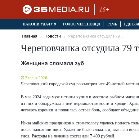
16+
НАКОПИ УДАЧУ 9
ГОЛОС ЧЕРЕПОВЦА
РЕЧЬ
ГДЕ ВЗ
Главная
Новости
Череповчанка отсудила 79 ...
Череповчанка отсудила 79 т
Женщина сломала зуб
2 июня 2026
Череповецкий городской суд рассмотрел иск 49-летней мест
В мае 2024 года муж истицы купил в местном рыбном магазин
из них и обнаружила в ней перемолотые кости и хрящи. Хрящ
четверть коронки и появилась острая боль, сообщает объедине
Из-за майских праздников к стоматологу удалось попасть толь
после наложили швы. Удаление было сложным, вызвало воспал
гноя. Расходы на лечение составили 7 400 рублей.