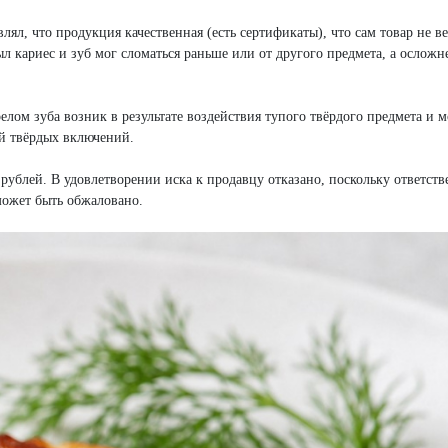
лял, что продукция качественная (есть сертификаты), что сам товар не в
л кариес и зуб мог сломаться раньше или от другого предмета, а осложн
лом зуба возник в результате воздействия тупого твёрдого предмета и м
й твёрдых включений.
рублей. В удовлетворении иска к продавцу отказано, поскольку ответств
может быть обжаловано.