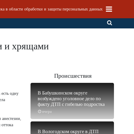
ка в области обработки и защиты персональных данных
ми и хрящами
Происшествия
В Бабушкинском округе
 есть одну
возбуждено уголовное дело по
ела
факту ДТП с гибелью подростка
вчера
и анестезии,
 оттока
В Вологодском округе в ДТП