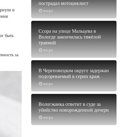
пострадал мотоциклист
ернули и
вчера
ения
Ссора на улице Мальцева в
ог быть
Вологде закончилась тяжёлой
травмой
вчера
енность за
В Череповецком округе задержан
подозреваемый в серии краж
вчера
Вологжанка ответит в суде за
убийство новорожденной дочери
вчера