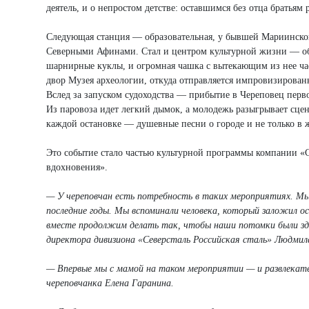
деятель, и о непростом детстве: оставшимся без отца братьям
Следующая станция — образовательная, у бывшей Мариинской
Северными Афинами. Стал и центром культурной жизни — об э
шарнирные куклы, и огромная чашка с вытекающим из нее ч
двор Музея археологии, откуда отправляется импровизирова
Вслед за запуском судоходства — прибытие в Череповец первог
Из паровоза идет легкий дымок, а молодежь разыгрывает сц
каждой остановке — душевные песни о городе и не только в
Это событие стало частью культурной программы компании «
вдохновения».
— У череповчан есть потребность в таких мероприятиях. Мы 
последние годы. Мы вспоминали человека, который заложил ос
вместе продолжим делать так, чтобы наши потомки были зде
директора дивизиона «Северсталь Российская сталь» Людмила
— Впервые мы с мамой на таком мероприятии — и развлекате
череповчанка Елена Гаранина.