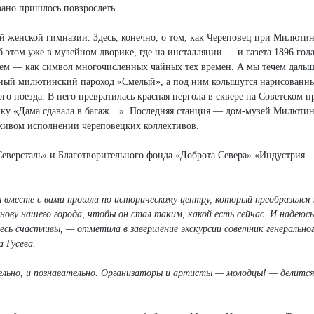
 рано пришлось повзрослеть.
 женской гимназии. Здесь, конечно, о том, как Череповец при Милютин
том уже в музейном дворике, где на инсталляции — и газета 1896 года
аем — как символ многочисленных чайных тех времен. А мы течем даль
нный милютинский пароход «Смелый», а под ним колышутся нарисованн
о поезда. В него превратилась красная пергола в сквере на Советском п
енку «Дама сдавала в багаж…». Последняя станция — дом-музей Милютин
 живом исполнении череповецких коллективов.
Северсталь» и Благотворительного фонда «Доброта Севера» «Индустрия
вместе с вами прошли по историческому центру, который преобразился 
нову нашего города, чтобы он стал таким, какой есть сейчас. И надеюсь
сь счастливы, — отметила в завершение экскурсии советник генерально
 Гусева.
льно, и познавательно. Организаторы и артисты — молодцы! — делится