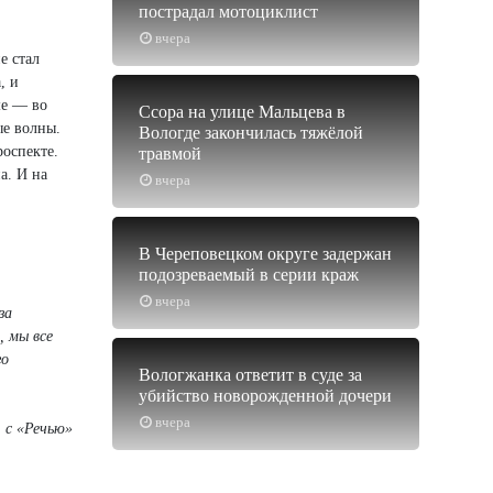
пострадал мотоциклист
вчера
е стал
, и
ше — во
Ссора на улице Мальцева в
ые волны.
Вологде закончилась тяжёлой
роспекте.
травмой
а. И на
вчера
В Череповецком округе задержан
подозреваемый в серии краж
вчера
за
, мы все
го
Вологжанка ответит в суде за
убийство новорожденной дочери
вчера
 с «Речью»