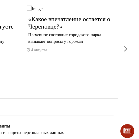
«Какое впечатление остается о
Череп
густе
Череповце?»
стран
Плачевное состояние городского парка
Судьи а
ану
вызывает вопросы у горожан
Наталие
next
4 августа
4 авгус
такты
ки и защиты персональных данных