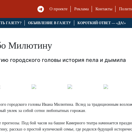
О проекте
Реклама
Контакты
Полити
ЯТЬ ГАЗЕТУ?
ОБЪЯВЛЕНИЕ В ГАЗЕТУ
КОРОТКИЙ ОТВЕТ — «ДА!»
ибо Милютину
тию городского головы история пела и дымила
вого городского головы Ивана Милютина. Вслед за традиционным возло
орый увлек за собой сотни любопытных горожан.
е прогнозы. Под бой часов на башне Камерного театра начинается празд
ну, рассказ о простой купеческой семье, где родился будущий историче