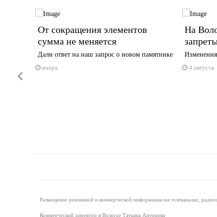
в
От сокращения элементов
На Вол
сумма не меняется
запреты
в,
Дали ответ на наш запрос о новом памятнике
Изменения 
ьщиков
вчера
4 августа
Previous
Размещение рекламной и коммерческой информации на телеканалах, радиос
Коммерческий директор в Вологде Татьяна Антонова