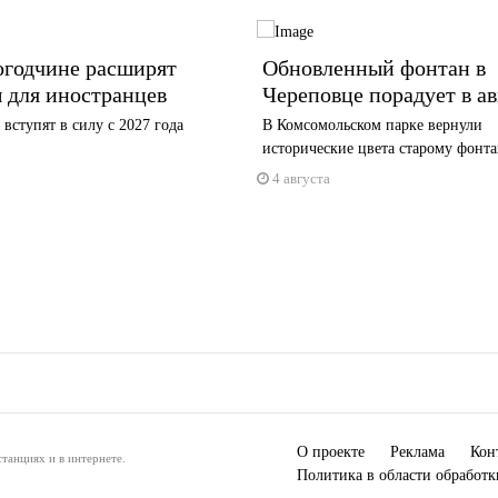
огодчине расширят
Обновленный фонтан в
 для иностранцев
Череповце порадует в ав
вступят в силу с 2027 года
В Комсомольском парке вернули
исторические цвета старому фонт
4 августа
О проекте
Реклама
Кон
танциях и в интернете.
Политика в области обработ