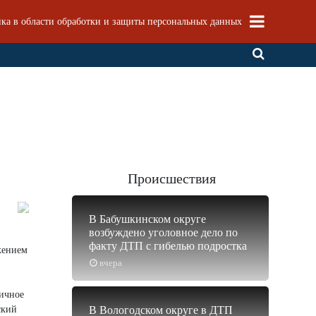
ка в области обработки и защиты персональных данных
Происшествия
В Бабушкинском округе
возбуждено уголовное дело по
факту ДТП с гибелью подростка
жением
вчера
ничное
ский
В Вологодском округе в ДТП