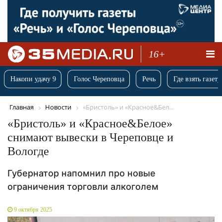
16+
Накопи удачу 9
Голос Череповца
Речь
Где взять газету
Главная
Новости
«Бристоль» и «Красное&Бел...
«Бристоль» и «Красное&Белое»
снимают вывески в Череповце и
Вологде
Губернатор напомнил про новые
ограничения торговли алкоголем
9 октября 2025