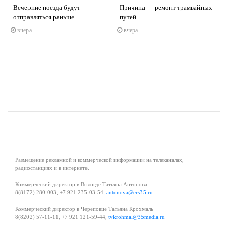
Вечерние поезда будут
Причина — ремонт трамвайных
отправляться раньше
путей
s
ne
вчера
вчера
Размещение рекламной и коммерческой информации на телеканалах,
радиостанциях и в интернете.
Коммерческий директор в Вологде Татьяна Антонова
8(8172) 280-003, +7 921 235-03-54,
antonova@ers35.ru
Коммерческий директор в Череповце Татьяна Крохмаль
8(8202) 57-11-11, +7 921 121-59-44,
tvkrohmal@35media.ru