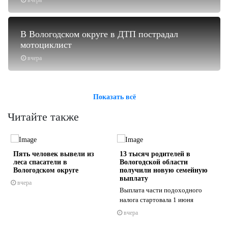
В Вологодском округе в ДТП пострадал
мотоциклист
вчера
Показать всё
Читайте также
Пять человек вывели из
13 тысяч родителей в
леса спасатели в
Вологодской области
Вологодском округе
получили новую семейную
выплату
вчера
Выплата части подоходного
s
ne
налога стартовала 1 июня
вчера