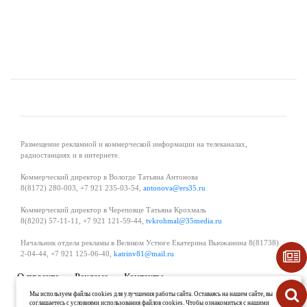
Размещение рекламной и коммерческой информации на телеканалах,
радиостанциях и в интернете.
Коммерческий директор в Вологде Татьяна Антонова
8(8172) 280-003, +7 921 235-03-54,
antonova@ers35.ru
Коммерческий директор в Череповце Татьяна Крохмаль
8(8202) 57-11-11, +7 921 121-59-44,
tvkrohmal@35media.ru
Начальник отдела рекламы в Великом Устюге Екатерина Вьюжанина 8(81738)
2-04-44, +7 921 125-06-40,
katrinv81@mail.ru
О проекте
Реклама
Контакты
Политика в области обработки и защиты персональных данных
Мы используем файлы cookies для улучшения работы сайта. Оставаясь на нашем сайте, вы
соглашаетесь с условиями использования файлов cookies. Чтобы ознакомиться с нашими