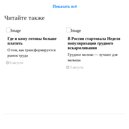
Показать всё
Читайте также
Где и кому готовы больше
В России стартовала Неделя
платить
популяризации грудного
вскармливания
О том, как трансформируется
Грудное молоко — лучшее для
рынок труда
малыша
6 августа
s
ne
3 августа