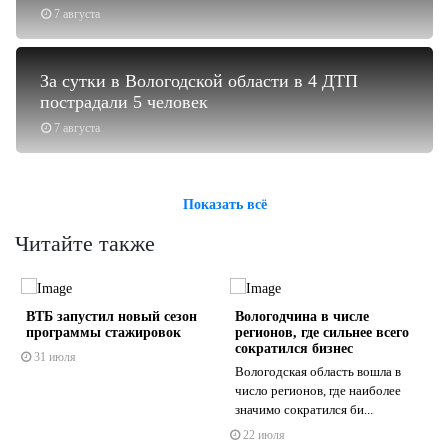
7 августа
За сутки в Вологодской области в 4 ДТП
пострадали 5 человек
7 августа
Показать всё
Читайте также
ВТБ запустил новый сезон
Вологодчина в числе
программы стажировок
регионов, где сильнее всего
я
сократился бизнес
31 июля
Вологодская область вошла в
число регионов, где наиболее
s
ne
значимо сократился би...
22 июля