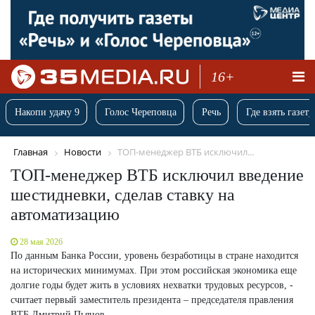
16+
Накопи удачу 9
Голос Череповца
Речь
Где взять газету
Главная
Новости
ТОП-менеджер ВТБ исключил...
ТОП-менеджер ВТБ исключил введение
шестидневки, сделав ставку на
автоматизацию
28 мая 2026
По данным Банка России, уровень безработицы в стране находится
на исторических минимумах. При этом российская экономика еще
долгие годы будет жить в условиях нехватки трудовых ресурсов, -
считает первый заместитель президента – председателя правления
ВТБ Дмитрий Пьянов.