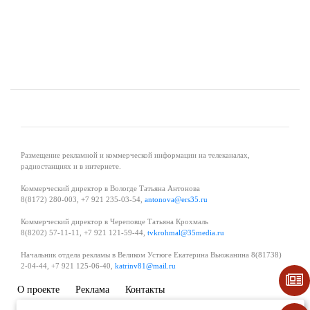
Размещение рекламной и коммерческой информации на телеканалах,
радиостанциях и в интернете.
Коммерческий директор в Вологде Татьяна Антонова
8(8172) 280-003, +7 921 235-03-54,
antonova@ers35.ru
Коммерческий директор в Череповце Татьяна Крохмаль
8(8202) 57-11-11, +7 921 121-59-44,
tvkrohmal@35media.ru
Начальник отдела рекламы в Великом Устюге Екатерина Вьюжанина 8(81738)
2-04-44, +7 921 125-06-40,
katrinv81@mail.ru
О проекте
Реклама
Контакты
Политика в области обработки и защиты персональных данных