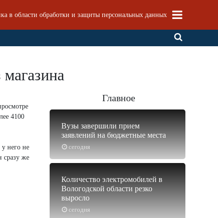
ка в области обработки и защиты персональных данных
 магазина
Главное
просмотре
лее 4100
Вузы завершили прием
заявлений на бюджетные места
сегодня
 у него не
н сразу же
Количество электромобилей в
Вологодской области резко
выросло
сегодня