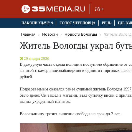
16+
НАКОПИ УДАЧУ 9
ГОЛОС ЧЕРЕПОВЦА
РЕЧЬ
ГДЕ ВЗ
Главная
Новости
Новости Вологды
Житель Вологды
Житель Вологды украл буты
29 января 2026
В дежурную часть отдела полиции поступило обращение от со
записей с камер видеонаблюдения в одном из торговых залов
рублей.
Подозреваемым оказался ранее судимый житель Вологды 1997 г
было денег. Он зашёл в магазин, взял бутылку виски с прилав
выпил украденный напиток.
Вологжанину грозит лишение свободы на срок до 2 лет.