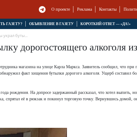
О проекте
Реклама
Контакты
Полити
ЯТЬ ГАЗЕТУ?
ОБЪЯВЛЕНИЕ В ГАЗЕТУ
КОРОТКИЙ ОТВЕТ — «ДА!»
 украл буты...
лку дорогостоящего алкоголя из
трудника магазина на улице Карла Маркса. Заявитель сообщил, что при 
 обнаружил факт хищения бутылки дорогого алкоголя. Ущерб составил бо
ода рождения. На допросе задержанный рассказал, что хотел выпить, но
ка, спрятал её в рюкзак и покинул торговую точку. Вернувшись домой, о