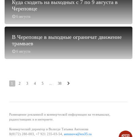
Куда сходить на выходных с 7 по 9 августа в
Череповце
6 августа
В Череповце в выходные ограничат движение
трамваев
6 августа
1
2
3
4
5
...
38
Размещение рекламной и коммерческой информации на телеканалах,
радиостанциях и в интернете.
Коммерческий директор в Вологде Татьяна Антонова
8(8172) 280-003, +7 921 235-03-54,
antonova@ers35.ru