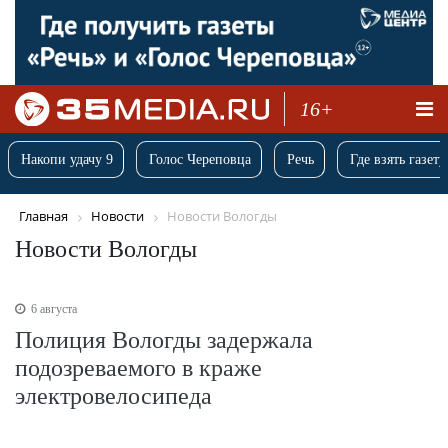
16+
Накопи удачу 9
Голос Череповца
Речь
Где взять газету
Главная
Новости
Новости Вологды
Новости Вологды
6 августа
Полиция Вологды задержала
подозреваемого в краже
электровелосипеда