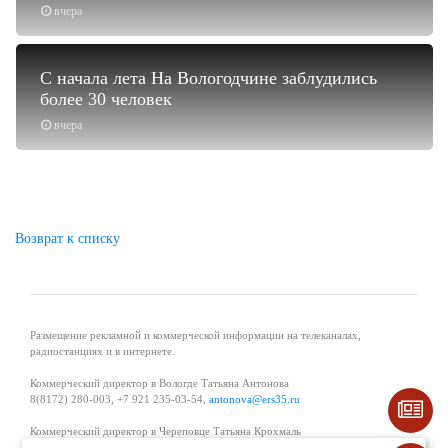
вчера
С начала лета На Вологодчине заблудились
более 30 человек
вчера
Возврат к списку
Размещение рекламной и коммерческой информации на телеканалах,
радиостанциях и в интернете.
Коммерческий директор в Вологде Татьяна Антонова
8(8172) 280-003, +7 921 235-03-54,
antonova@ers35.ru
Коммерческий директор в Череповце Татьяна Крохмаль
8(8202) 57-11-11, +7 921 121-59-44,
tvkrohmal@35media.ru