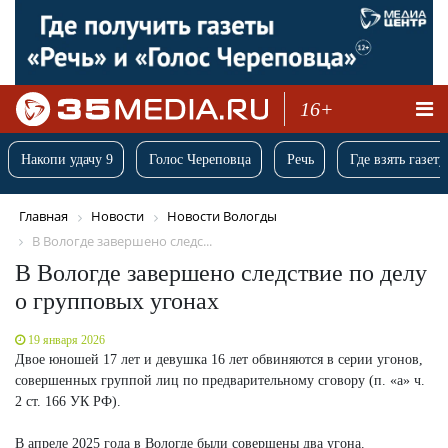
16+
Накопи удачу 9
Голос Череповца
Речь
Где взять газету
Главная
Новости
Новости Вологды
В Вологде завершено следс...
В Вологде завершено следствие по делу
о групповых угонах
19 января 2026
Двое юношей 17 лет и девушка 16 лет обвиняются в серии угонов,
совершенных группой лиц по предварительному сговору (п. «а» ч.
2 ст. 166 УК РФ).
В апреле 2025 года в Вологде были совершены два угона.