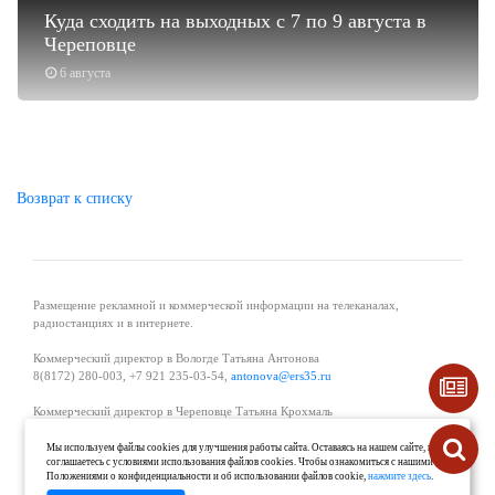
Куда сходить на выходных с 7 по 9 августа в
Череповце
6 августа
Возврат к списку
Размещение рекламной и коммерческой информации на телеканалах,
радиостанциях и в интернете.
Коммерческий директор в Вологде Татьяна Антонова
8(8172) 280-003, +7 921 235-03-54,
antonova@ers35.ru
Коммерческий директор в Череповце Татьяна Крохмаль
8(8202) 57-11-11, +7 921 121-59-44,
tvkrohmal@35media.ru
Мы используем файлы cookies для улучшения работы сайта. Оставаясь на нашем сайте, вы
соглашаетесь с условиями использования файлов cookies. Чтобы ознакомиться с нашими
Начальник отдела рекламы в Великом Устюге Екатерина Вьюжанина 8(81738)
Положениями о конфиденциальности и об использовании файлов cookie,
нажмите здесь
.
2-04-44, +7 921 125-06-40,
katrinv81@mail.ru