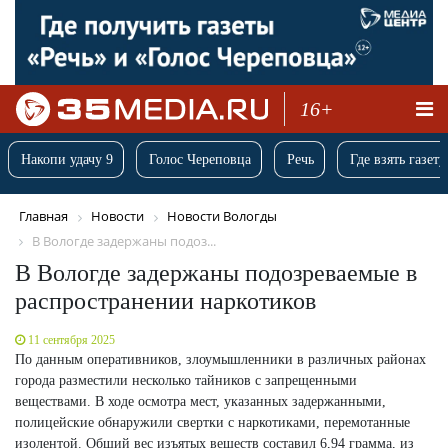
16+
Накопи удачу 9
Голос Череповца
Речь
Где взять газету
Главная
Новости
Новости Вологды
В Вологде задержаны подоз...
В Вологде задержаны подозреваемые в
распространении наркотиков
11 сентября 2025
По данным оперативников, злоумышленники в различных районах
города разместили несколько тайников с запрещенными
веществами. В ходе осмотра мест, указанных задержанными,
полицейские обнаружили свертки с наркотиками, перемотанные
изолентой. Общий вес изъятых веществ составил 6,94 грамма, из