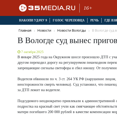
16+
НАКОПИ УДАЧУ 9
ГОЛОС ЧЕРЕПОВЦА
РЕЧЬ
ГДЕ ВЗ
Главная
Новости
Новости Вологды
В Вологде суд в
В Вологде суд вынес приго
7 октября 2025
В январе 2025 года на Окружном шоссе произошло ДТП с учас
другом переходил дорогу на регулируемом пешеходном перехо
запрещающие сигналы светофора и сбил юношу. От полученных
Водителя обвинили по ч. 3 ст. 264 УК РФ (нарушение лицом
неосторожности смерть человека). Суд установил, что пешехо
за ДТП лежит на водителе.
Подсудимого неоднократно привлекали к административной отв
подростка на красный свет учли как смягчающее обстоятельс
матери погибшего 200 000 рублей в качестве компенсации мор