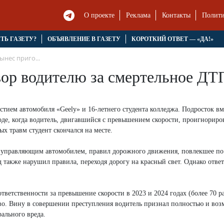
О проекте
Реклама
Контакты
Полити
ЯТЬ ГАЗЕТУ?
ОБЪЯВЛЕНИЕ В ГАЗЕТУ
КОРОТКИЙ ОТВЕТ — «ДА!»
ынес приго...
вор водителю за смертельное Д
тием автомобиля «Geely» и 16-летнего студента колледжа. Подросток вм
де, когда водитель, двигавшийся с превышением скорости, проигнориро
 травм студент скончался на месте.
, управляющим автомобилем, правил дорожного движения, повлекшее по
д также нарушил правила, переходя дорогу на красный свет. Однако отве
етственности за превышение скорости в 2023 и 2024 годах (более 70 ра
тво. Вину в совершении преступления водитель признал полностью и воз
ального вреда.