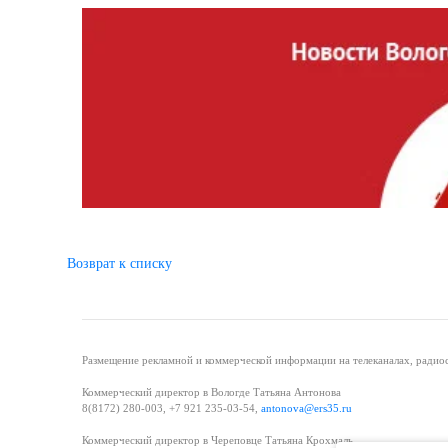
Возврат к списку
Размещение рекламной и коммерческой информации на телеканалах, радиос
Коммерческий директор в Вологде Татьяна Антонова
8(8172) 280-003, +7 921 235-03-54,
antonova@ers35.ru
Коммерческий директор в Череповце Татьяна Крохмаль