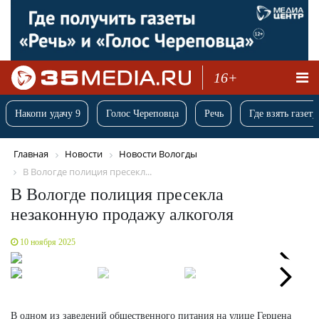
16+
Накопи удачу 9
Голос Череповца
Речь
Где взять газету
Главная
Новости
Новости Вологды
В Вологде полиция пресекл...
В Вологде полиция пресекла
незаконную продажу алкоголя
10 ноября 2025
Next
Next
В одном из заведений общественного питания на улице Герцена