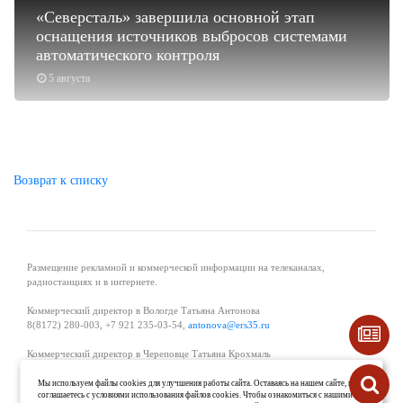
«Северсталь» завершила основной этап
оснащения источников выбросов системами
автоматического контроля
5 августа
Возврат к списку
Размещение рекламной и коммерческой информации на телеканалах,
радиостанциях и в интернете.
Коммерческий директор в Вологде Татьяна Антонова
8(8172) 280-003, +7 921 235-03-54,
antonova@ers35.ru
Коммерческий директор в Череповце Татьяна Крохмаль
8(8202) 57-11-11, +7 921 121-59-44,
tvkrohmal@35media.ru
Мы используем файлы cookies для улучшения работы сайта. Оставаясь на нашем сайте, вы
соглашаетесь с условиями использования файлов cookies. Чтобы ознакомиться с нашими
Начальник отдела рекламы в Великом Устюге Екатерина Вьюжанина 8(81738)