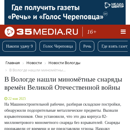
16+
Накопи удачу 9
Голос Череповца
Речь
Где взять газету
Главная
Новости
Новости Вологды
В Вологде нашли миномётны...
В Вологде нашли миномётные снаряды
времён Великой Отечественной войны
22 мая 2025
На Машиностроительной рабочие, разбирая складские постройки,
обнаружили подозрительные металлические предметы. Вызвали
взрывотехников. Они установили, что это два корпуса 82-
миллиметрового минометного снаряда без взрывателей. Снаряды
проржавели от времени и не представляли угрозы. Находку